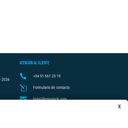
ATENCIÓN AL CLIENTE

+34
91 661 23 19
e 2026
l
Formulario de contacto

hola@ferrestock.com
X

Mi cuenta