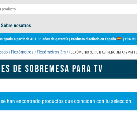
Sobre nosotros
s gratis a partir de 40€ | 3 años de garantía | Producto diseñado en España
|
+34 91
rcado
Flexómetros
Flexómetros 3m
/
/
/ FLEXÓMETRO SERIE B C/FRENO 3M X19MM F
ES DE SOBREMESA PARA TV
 se han encontrado productos que coincidan con tu selección.