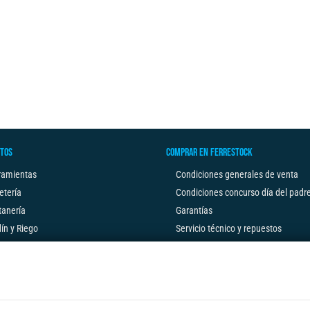
TOS
COMPRAR EN FERRESTOCK
ramientas
Condiciones generales de venta
etería
Condiciones concurso día del padr
tanería
Garantías
ín y Riego
Servicio técnico y repuestos
Aviso legal
Política de privacidad
Política de cookies