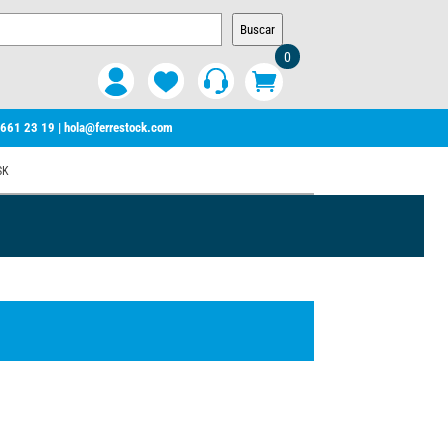
Buscar
0
 661 23 19
|
hola@ferrestock.com
SK