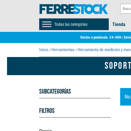
Tienda
Todas las categorías
Envíos a península 24-48H | Envío
Inicio
Herramientas
Herramienta de medición y ma
/
/
SOPORT
Subcategorías
No
Filtros