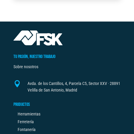
FSK
e
cantidad
r
n
a
t
i
v
TU PASIÓN, NUESTRO TRABAJO
e
Sobre nosotros
:

Avda. de los Cantillos, 4, Parcela C5, Sector XXV · 28891
Velilla de San Antonio, Madrid
PRODUCTOS
Herramientas
Ferretería
Fontanería