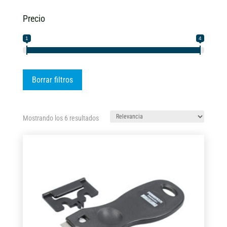
Precio
1
4
Borrar filtros
Ordenado
Mostrando los 6 resultados
por
los
últimos