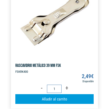
t
i
v
e
:
RASCAVIDRIO METÁLICO 39 MM FSK
FSKRK400
2,49
€
Disponible
RASCAVIDRIO
METÁLICO
A
Añadir al carrito
39
l
MM
t