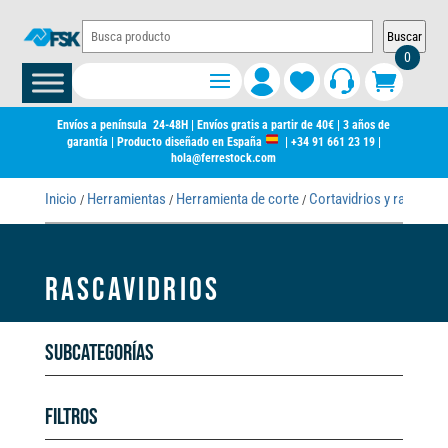
Buscar
0
Envíos a península 24-48H | Envíos gratis a partir de 40€ | 3 años de
garantía | Producto diseñado en España
|
+34 91 661 23 19
|
hola@ferrestock.com
Inicio
Herramientas
Herramienta de corte
Cortavidrios y rascavidr
/
/
/
RASCAVIDRIOS
Subcategorías
Filtros