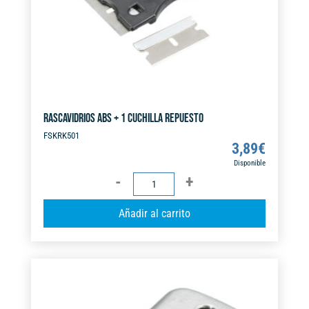
RASCAVIDRIOS ABS + 1 CUCHILLA REPUESTO
FSKRK501
3,89
€
Disponible
RASCAVIDRIOS
ABS
A
Añadir al carrito
+
l
1
t
CUCHILLA
e
REPUESTO
r
cantidad
n