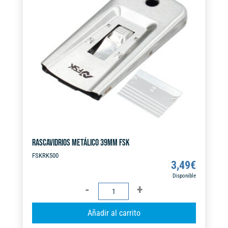
a
t
i
v
e
:
RASCAVIDRIOS METÁLICO 39MM FSK
FSKRK500
3,49
€
Disponible
RASCAVIDRIOS
METÁLICO
A
Añadir al carrito
39MM
l
FSK