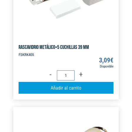
:
RASCAVIDRIO METÁLICO+5 CUCHILLAS 39 MM
FSKRK405
3,09
€
Disponible
RASCAVIDRIO
METÁLICO+5
A
Añadir al carrito
CUCHILLAS
l
39
t
MM
e
cantidad
r
n
a