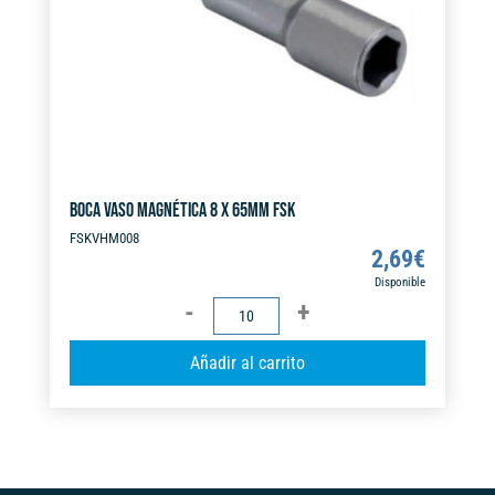
e
:
BOCA VASO MAGNÉTICA 8 X 65MM FSK
FSKVHM008
2,69
€
Disponible
BOCA
VASO
A
Añadir al carrito
MAGNÉTICA
l
8
t
X
e
65MM
r
FSK
n