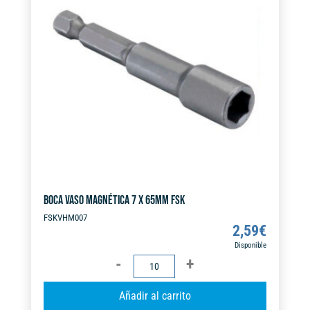
cantidad
a
t
i
v
e
:
BOCA VASO MAGNÉTICA 7 X 65MM FSK
FSKVHM007
2,59
€
Disponible
BOCA
VASO
A
Añadir al carrito
MAGNÉTICA
l