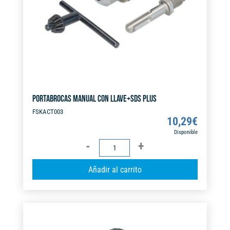
e
:
PORTABROCAS MANUAL CON LLAVE+SDS PLUS
FSKACT003
10,29
€
Disponible
PORTABROCAS
MANUAL
A
Añadir al carrito
CON
l
LLAVE+SDS
t
PLUS
e
cantidad
r
n