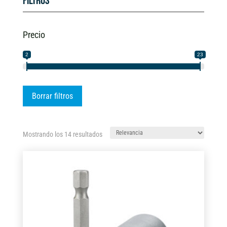
Filtros
Precio
2
23
Borrar filtros
Ordenado
Mostrando los 14 resultados
por
los
últimos