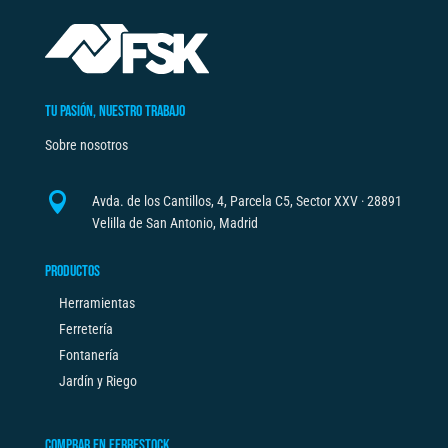
cantidad
a
t
i
v
TU PASIÓN, NUESTRO TRABAJO
e
Sobre nosotros
:

Avda. de los Cantillos, 4, Parcela C5, Sector XXV · 28891
Velilla de San Antonio, Madrid
PRODUCTOS
Herramientas
Ferretería
Fontanería
Jardín y Riego
COMPRAR EN FERRESTOCK