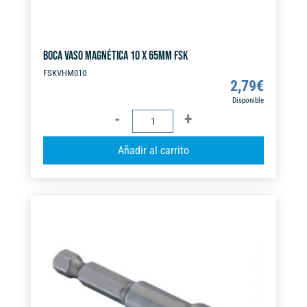
BOCA VASO MAGNÉTICA 10 X 65MM FSK
FSKVHM010
2,79
€
Disponible
BOCA
VASO
A
Añadir al carrito
MAGNÉTICA
l
10
t
X
e
65MM
r
FSK
n
cantidad
a
t
i
v