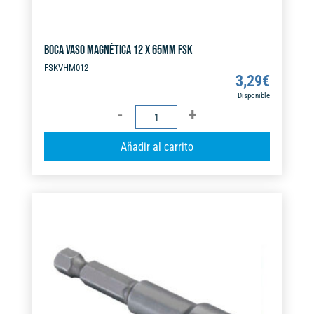
BOCA VASO MAGNÉTICA 12 X 65MM FSK
FSKVHM012
3,29
€
Disponible
BOCA
VASO
A
Añadir al carrito
MAGNÉTICA
l
12
t
X
e
65MM
r
FSK
n
cantidad
a
t
i
v