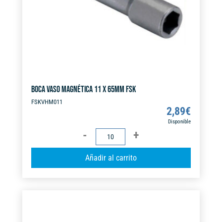
e
:
BOCA VASO MAGNÉTICA 11 X 65MM FSK
FSKVHM011
2,89
€
Disponible
BOCA
VASO
A
Añadir al carrito
MAGNÉTICA
l
11
t
X
e
65MM
r
FSK
n