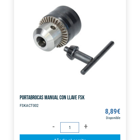
n
FSK
a
cantidad
t
i
v
e
:
PORTABROCAS MANUAL CON LLAVE FSK
FSKACT002
8,89
€
Disponible
PORTABROCAS
MANUAL
A