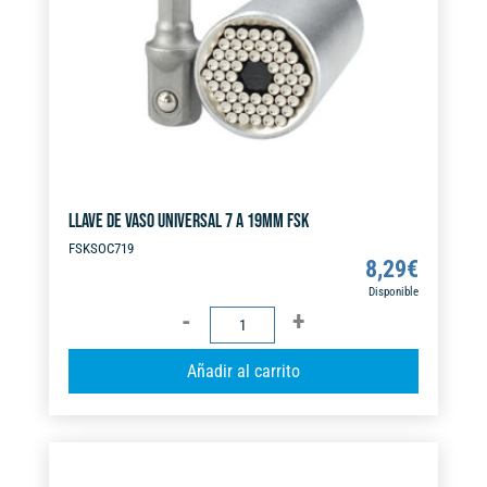
LLAVE DE VASO UNIVERSAL 7 A 19MM FSK
FSKSOC719
8,29
€
Disponible
LLAVE
DE
A
Añadir al carrito
VASO
l
UNIVERSAL
t
7
e
A
r
19MM