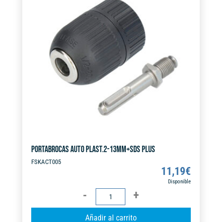
a
t
i
v
e
:
PORTABROCAS AUTO PLAST.2-13MM+SDS PLUS
FSKACT005
11,19
€
Disponible
PORTABROCAS
AUTO
A
Añadir al carrito
PLAST.2-