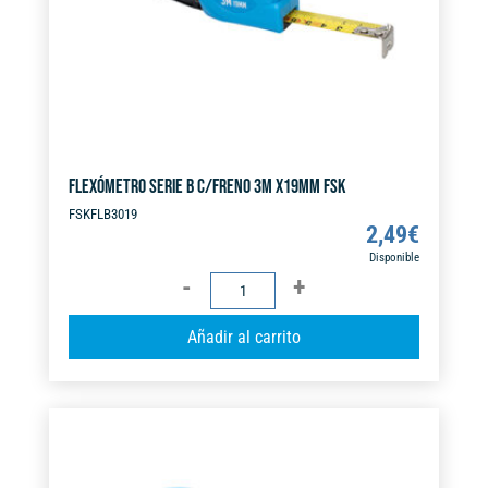
FLEXÓMETRO SERIE B C/FRENO 3M X19MM FSK
FSKFLB3019
2,49
€
Disponible
FLEXÓMETRO
SERIE
A
Añadir al carrito
B
l
C/FRENO
t
3M
e
X19MM
r
FSK
n
cantidad