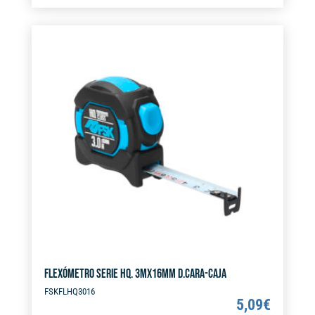
t
DOBLE
e
CARA
r
cantidad
n
a
t
i
v
e
:
FLEXÓMETRO SERIE HQ. 3MX16MM D.CARA-CAJA
FSKFLHQ3016
5,09
€