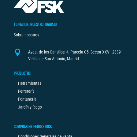
t
i
v
TU PASIÓN, NUESTRO TRABAJO
e
Sobre nosotros
:

Avda. de los Cantillos, 4, Parcela C5, Sector XXV · 28891
Velilla de San Antonio, Madrid
PRODUCTOS
Herramientas
Ferretería
Fontanería
Jardín y Riego
COMPRAR EN FERRESTOCK
Condiciones generales de venta