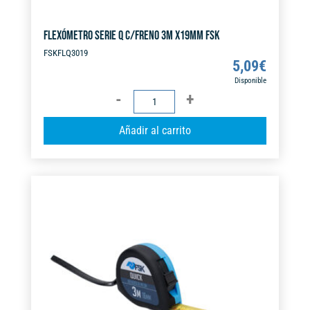
FLEXÓMETRO SERIE Q C/FRENO 3M X19MM FSK
FSKFLQ3019
5,09
€
Disponible
FLEXÓMETRO
SERIE
A
Añadir al carrito
Q
l
C/FRENO
t
3M
e
X19MM
r
FSK
n
cantidad
a
t
i
v
e