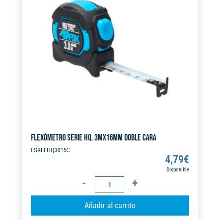
a
t
i
v
e
:
FLEXÓMETRO SERIE HQ. 3MX16MM DOBLE CARA
FSKFLHQ3016C
4,79
€
Disponible
FLEXÓMETRO
SERIE
A
Añadir al carrito
HQ.
l
3MX16MM