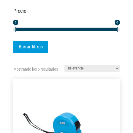
Precio
2
6
Borrar filtros
Ordenado
Mostrando los 5 resultados
por
los
últimos