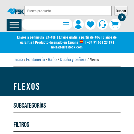
Buscar
0
Envíos a península 24-48H | Envíos gratis a partir de 40€ | 3 años de
garantía | Producto diseñado en España
|
+34 91 661 23 19
|
hola@ferrestock.com
Inicio
Fontanería
Baño
Ducha y bañera
/
/
/
/ Flexos
FLEXOS
Subcategorías
Filtros