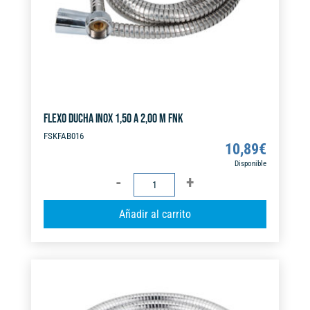
FLEXO DUCHA INOX 1,50 A 2,00 M FNK
FSKFAB016
10,89
€
Disponible
FLEXO
DUCHA
A
Añadir al carrito
INOX
l
1,50
t
A
e
2,00
r
M
n
FNK