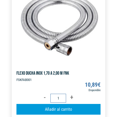
a
cantidad
t
i
v
e
:
FLEXO DUCHA INOX 1,70 A 2,00 M FNK
FSKFAB001
10,89
€
Disponible
FLEXO
DUCHA
A
Añadir al carrito
INOX
l
1,70