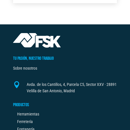
t
A
e
2,00
r
M
n
FNK
a
cantidad
t
i
v
TU PASIÓN, NUESTRO TRABAJO
e
Sobre nosotros
:

Avda. de los Cantillos, 4, Parcela C5, Sector XXV · 28891
Velilla de San Antonio, Madrid
PRODUCTOS
Herramientas
Ferretería
Fontanería