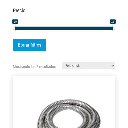
Precio
10
11
Borrar filtros
Ordenado
Mostrando los 2 resultados
por
los
últimos