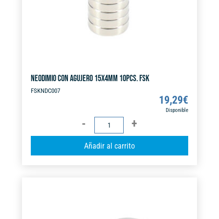
:
NEODIMIO CON AGUJERO 15X4MM 10PCS. FSK
FSKNDC007
19,29
€
Disponible
NEODIMIO
CON
A
Añadir al carrito
AGUJERO
l
15X4MM
t
10PCS.
e
FSK
r
cantidad
n
a