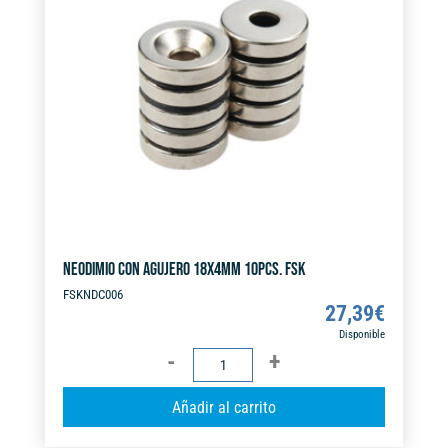
t
i
v
e
:
NEODIMIO CON AGUJERO 18X4MM 10PCS. FSK
FSKNDC006
27,39
€
Disponible
NEODIMIO
CON
A
Añadir al carrito
AGUJERO
l
18X4MM
t