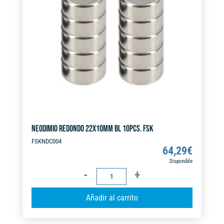
t
i
v
e
:
NEODIMIO REDONDO 22X10MM BL 10PCS. FSK
FSKNDC004
64,29
€
Disponible
NEODIMIO
REDONDO
A
Añadir al carrito
22X10MM
l
BL
t