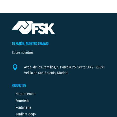
e
cantidad
r
n
a
t
i
v
TU PASIÓN, NUESTRO TRABAJO
e
Sobre nosotros
:

Avda. de los Cantillos, 4, Parcela C5, Sector XXV · 28891
Velilla de San Antonio, Madrid
PRODUCTOS
Herramientas
Ferretería
Fontanería
Jardín y Riego