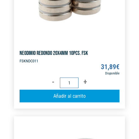
NEODIMIO REDONDO 20X4MM 10PCS. FSK
FSKNDC011
31,89
€
Disponible
NEODIMIO
REDONDO
A
Añadir al carrito
20X4MM
l
10PCS.
t
FSK
e
cantidad
r
n