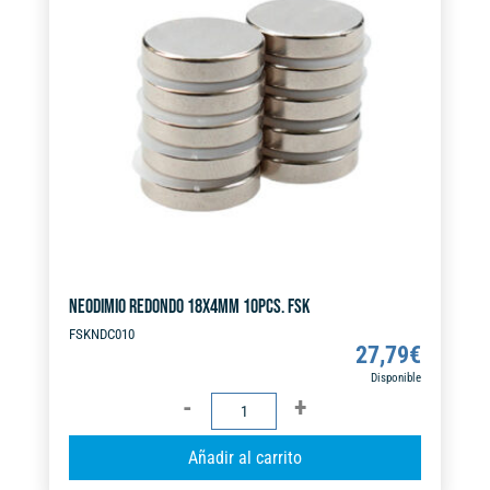
a
t
i
v
e
:
NEODIMIO REDONDO 18X4MM 10PCS. FSK
FSKNDC010
27,79
€
Disponible
NEODIMIO
REDONDO
A
Añadir al carrito
18X4MM
l
10PCS.