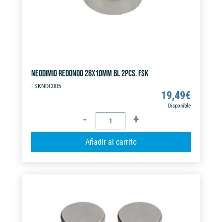
:
NEODIMIO REDONDO 28X10MM BL 2PCS. FSK
FSKNDC005
19,49
€
Disponible
NEODIMIO
REDONDO
A
Añadir al carrito
28X10MM
l
BL
t
2PCS.
e
FSK
r
cantidad
n
a