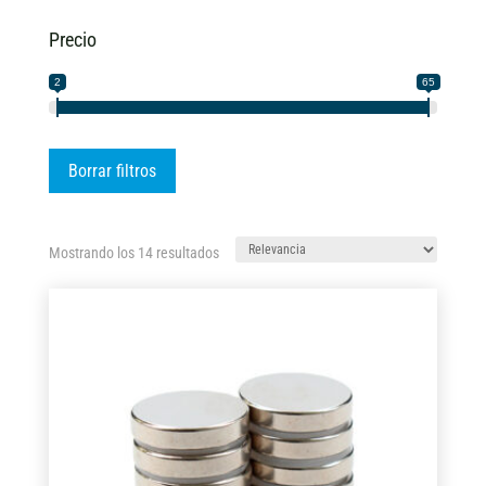
Precio
2
65
Borrar filtros
Ordenado
Mostrando los 14 resultados
por
los
últimos