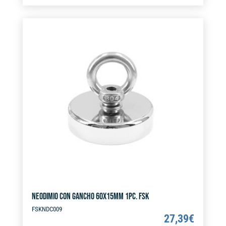
t
FSK
e
cantidad
r
n
a
t
i
v
e
:
NEODIMIO CON GANCHO 60X15MM 1PC. FSK
FSKNDC009
27,39
€