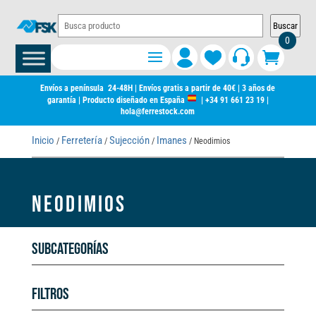
Buscar
0
Envíos a península 24-48H | Envíos gratis a partir de 40€ | 3 años de
garantía | Producto diseñado en España
|
+34 91 661 23 19
|
hola@ferrestock.com
Inicio
Ferretería
Sujección
Imanes
/
/
/
/ Neodimios
NEODIMIOS
Subcategorías
Filtros