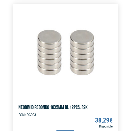
10PCS.
e
FSK
r
cantidad
n
a
t
i
v
e
:
NEODIMIO REDONDO 18X5MM BL 12PCS. FSK
FSKNDC003
38,29
€
Disponible