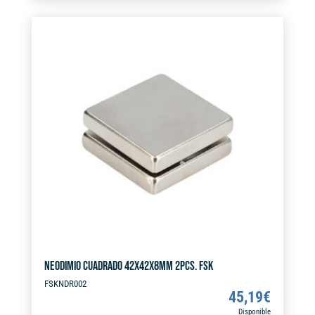
10PCS.
e
FSK
r
cantidad
n
a
t
i
v
e
:
NEODIMIO CUADRADO 42X42X8MM 2PCS. FSK
FSKNDR002
45,19
€
Disponible