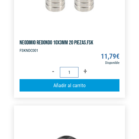
NEODIMIO REDONDO 10X3MM 20 PIEZAS.FSK
FSKNDC001
11,79
€
Disponible
NEODIMIO
REDONDO
A
Añadir al carrito
10X3MM
l
20
t
PIEZAS.FSK
e
cantidad
r
n
a
t