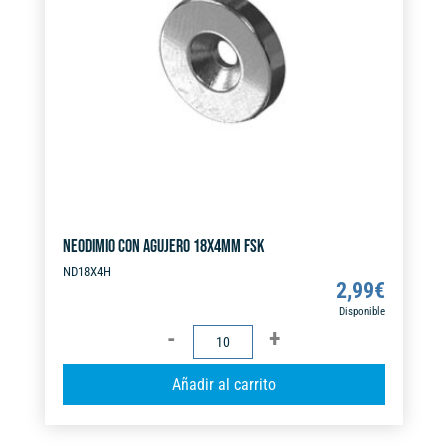
i
v
e
:
NEODIMIO CON AGUJERO 18X4MM FSK
ND18X4H
2,99
€
Disponible
NEODIMIO
CON
A
Añadir al carrito
AGUJERO
l
18X4MM
t
FSK