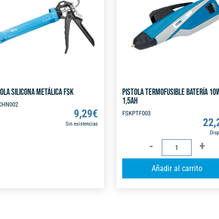
a
t
i
v
e
:
OLA SILICONA METÁLICA FSK
PISTOLA TERMOFUSIBLE BATERÍA 10
1,5AH
CHN002
9,29
€
FSKPTF003
22,
Sin existencias
Disp
PISTOLA
TERMOFUSIBLE
Añadir al carrito
BATERÍA
10W
1,5AH
cantidad