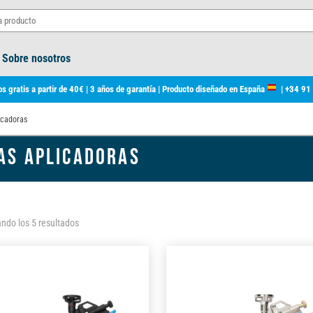
Sobre nosotros
s gratis a partir de 40€ | 3 años de garantía | Producto diseñado en España
|
+34 91
icadoras
AS APLICADORAS
Ordenado
ndo los 5 resultados
por
los
últimos