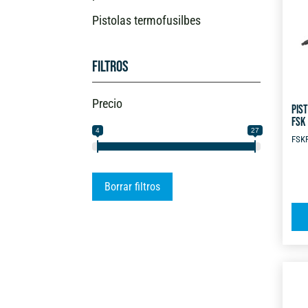
Pistolas termofusilbes
Filtros
Precio
PIS
FSK
4
27
FSK
Borrar filtros