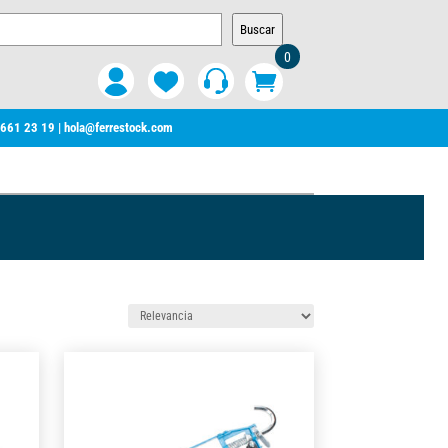
Buscar
0
 661 23 19
|
hola@ferrestock.com