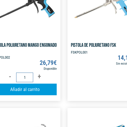
TOLA POLIURETANO MANGO ENGOMADO
PISTOLA DE POLIURETANO FSK
FSKPOL001
14,
POL002
26,79
€
Sin exis
Disponible
PISTOLA
POLIURETANO
A
Añadir al carrito
MANGO
l
ENGOMADO
t
FSK
e
cantidad
r
n