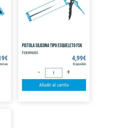
PISTOLA SILICONA TIPO ESQUELETO FSK
FSKWN002
19
€
4,99
€
tencias
Disponible
PISTOLA
SILICONA
A
Añadir al carrito
TIPO
l
ESQUELETO
t
FSK
e
cantidad
r
n
a