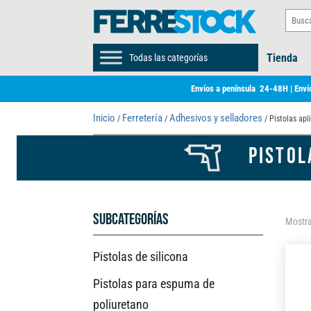
Tienda
Todas las categorías
Envíos a península 24-48H | Envío
Inicio
Ferretería
Adhesivos y selladores
/
/
/ Pistolas apl
PISTOL
Subcategorías
Mostra
Pistolas de silicona
Pistolas para espuma de
poliuretano