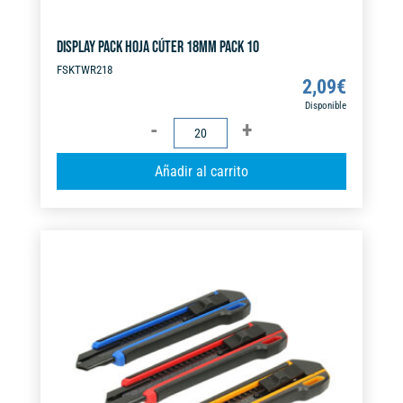
DISPLAY PACK HOJA CÚTER 18MM PACK 10
FSKTWR218
2,09
€
Disponible
DISPLAY
PACK
A
Añadir al carrito
HOJA
l
CÚTER
t
18MM
e
PACK
r
10
n
cantidad
a
t
i
v
e