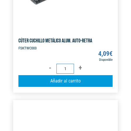
CÚTER CUCHILLO METÁLICO ALUM. AUTO-RETRA
FSKTWC003
4,09
€
Disponible
CÚTER
CUCHILLO
A
Añadir al carrito
METÁLICO
l
ALUM.
t
AUTO-
e
RETRA
r
cantidad
n
a
t