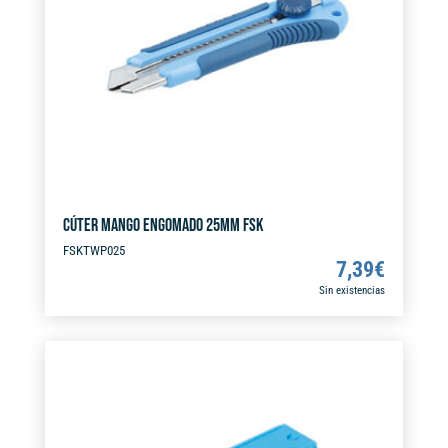
i
v
e
:
CÚTER MANGO ENGOMADO 25MM FSK
FSKTWP025
7,39
€
Sin existencias