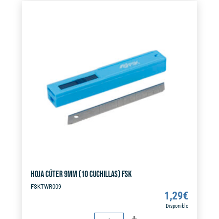
e
FSK
r
cantidad
n
a
t
i
v
e
:
HOJA CÚTER 9MM (10 CUCHILLAS) FSK
FSKTWR009
1,29
€
Disponible
HOJA