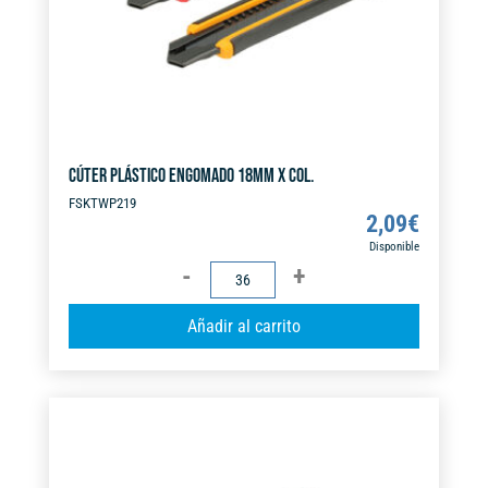
:
CÚTER PLÁSTICO ENGOMADO 18MM X COL.
FSKTWP219
2,09
€
Disponible
CÚTER
PLÁSTICO
A
Añadir al carrito
ENGOMADO
l
18MM
t
X
e
COL.
r
cantidad
n
a