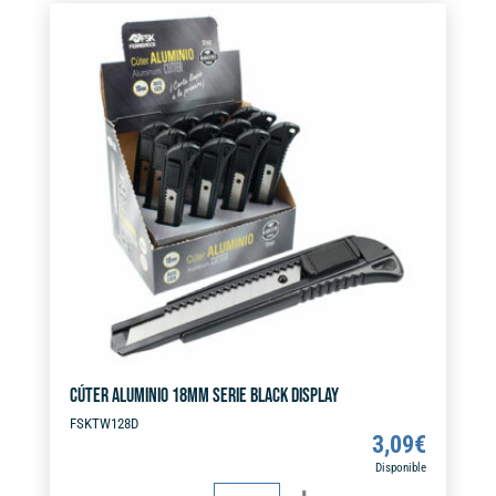
e
cantidad
r
n
a
t
i
v
e
:
CÚTER ALUMINIO 18MM SERIE BLACK DISPLAY
FSKTW128D
3,09
€
Disponible
CÚTER