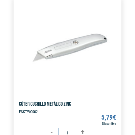
cantidad
r
n
a
t
i
v
e
:
CÚTER CUCHILLO METÁLICO ZINC
FSKTWC002
5,79
€
Disponible
CÚTER