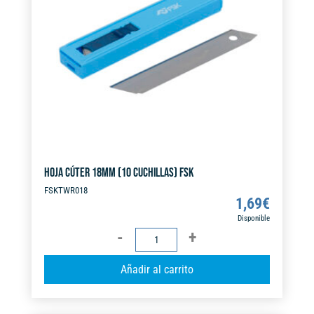
HOJA CÚTER 18MM (10 CUCHILLAS) FSK
FSKTWR018
1,69
€
Disponible
HOJA
CÚTER
A
Añadir al carrito
18MM
l
(10
t
CUCHILLAS)