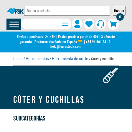
Buscar
0
Envíos a península 24-48H | Envíos gratis a partir de 40€ | 3 años de
garantía | Producto diseñado en España
|
+34 91 661 23 19
|
hola@ferrestock.com
Inicio
Herramientas
Herramienta de corte
/
/
/ Cúter y cuchillas
CÚTER Y CUCHILLAS
Subcategorías