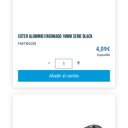
CÚTER ALUMINIO ENGOMADO 18MM SERIE BLACK
FSKTWG228
4,09
€
Disponible
CÚTER
ALUMINIO
A
Añadir al carrito
ENGOMADO
l
18MM
t
SERIE
e
BLACK
r
cantidad
n
a
t