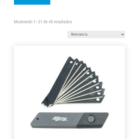
Ordenado
Mostrando 1–21 de 45 resultados
por
los
últimos