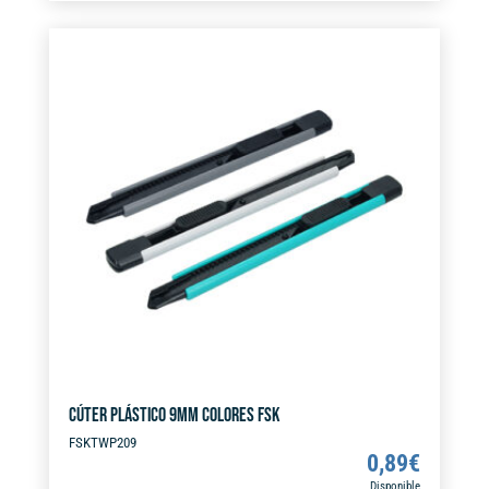
t
2
e
CUCHILLAS
r
FSK
n
cantidad
a
t
i
v
e
:
CÚTER PLÁSTICO 9MM COLORES FSK
FSKTWP209
0,89
€
Disponible