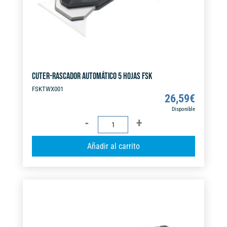
:
CUTER-RASCADOR AUTOMÁTICO 5 HOJAS FSK
FSKTWX001
26,59
€
Disponible
CUTER-
RASCADOR
A
Añadir al carrito
AUTOMÁTICO
l
5
t
HOJAS
e
FSK
r
cantidad
n
a