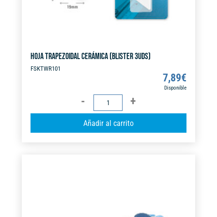
HOJA TRAPEZOIDAL CERÁMICA (BLISTER 3UDS)
FSKTWR101
7,89
€
Disponible
HOJA
TRAPEZOIDAL
A
Añadir al carrito
CERÁMICA
l
(BLISTER
t
3UDS)
e
cantidad
r
n
a
t