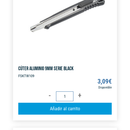
i
v
e
:
CÚTER ALUMINIO 9MM SERIE BLACK
FSKTW109
3,09
€
Disponible
CÚTER
ALUMINIO
A
Añadir al carrito
9MM
l
SERIE
t
BLACK
e