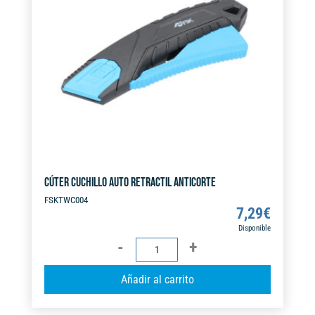
t
i
v
e
:
CÚTER CUCHILLO AUTO RETRACTIL ANTICORTE
FSKTWC004
7,29
€
Disponible
CÚTER
CUCHILLO
A
Añadir al carrito
AUTO
l
RETRACTIL
t