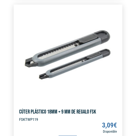
ANTICORTE
e
cantidad
r
n
a
t
i
v
e
:
CÚTER PLÁSTICO 18MM + 9 MM DE REGALO FSK
FSKTWP119
3,09
€
Disponible