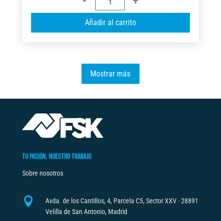
CÚTER
A
Añadir al carrito
9MM
l
(10
t
CUCHILLAS)
e
FSK
r
Mostrar más
cantidad
n
a
t
i
v
e
TU PASIÓN, NUESTRO TRABAJO
:
Sobre nosotros

Avda. de los Cantillos, 4, Parcela C5, Sector XXV · 28891
Velilla de San Antonio, Madrid