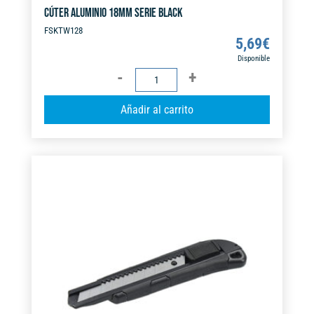
CÚTER ALUMINIO 18MM SERIE BLACK
FSKTW128
5,69
€
Disponible
CÚTER
ALUMINIO
A
Añadir al carrito
18MM
l
SERIE
t
BLACK
e
cantidad
r
n
a
t
i
v
e
: