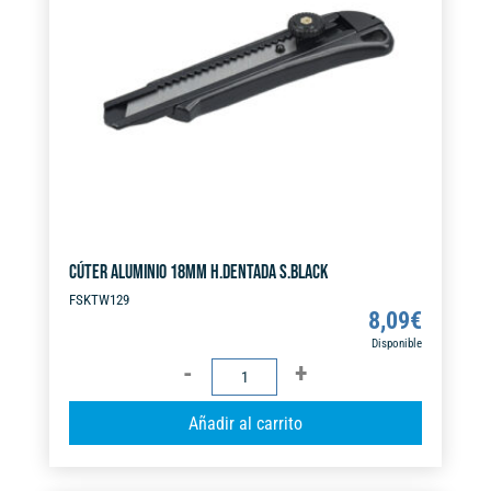
i
v
e
:
CÚTER ALUMINIO 18MM H.DENTADA S.BLACK
FSKTW129
8,09
€
Disponible
CÚTER
ALUMINIO
A
Añadir al carrito
18MM
l
H.DENTADA
t
S.BLACK