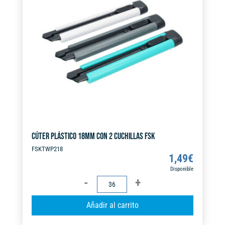
t
i
v
e
:
CÚTER PLÁSTICO 18MM CON 2 CUCHILLAS FSK
FSKTWP218
1,49
€
Disponible
CÚTER
PLÁSTICO
A
Añadir al carrito
18MM
l
CON