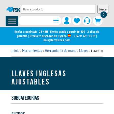
Buscar
0
Envíos a península 24-48H | Envíos gratis a partir de 40€ | 3 años de
garantía | Producto diseñado en España
|
+34 91 661 23 19
|
hola@ferrestock.com
Inicio
Herramientas
Herramienta de mano
Llaves
/
/
/
/ Llaves inglesas aj
LLAVES INGLESAS
AJUSTABLES
Subcategorías