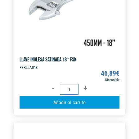
e
:
LLAVE INGLESA SATINADA 18″ FSK
FSKLLA018
46,89
€
Disponible
LLAVE
INGLESA
A
Añadir al carrito
SATINADA
l
18"
t
FSK
e
cantidad
r
n