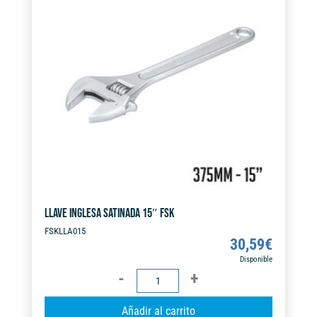
a
t
i
v
e
:
LLAVE INGLESA SATINADA 15″ FSK
FSKLLA015
30,59
€
Disponible
LLAVE
INGLESA
A
Añadir al carrito
SATINADA