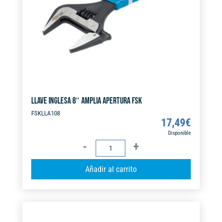
LLAVE INGLESA 8″ AMPLIA APERTURA FSK
FSKLLA108
17,49
€
Disponible
LLAVE
INGLESA
A
Añadir al carrito
8"
l
AMPLIA
t
APERTURA
e
FSK
r
cantidad