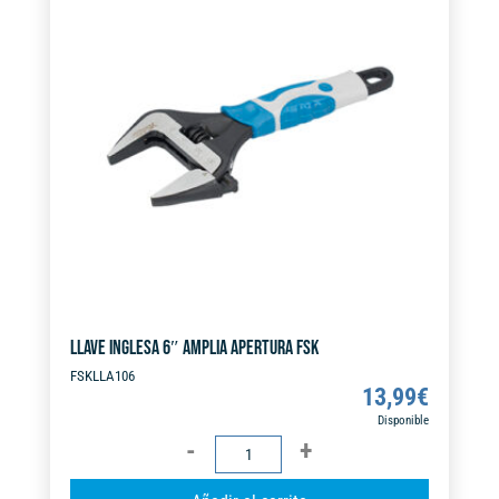
n
a
t
i
v
e
:
LLAVE INGLESA 6″ AMPLIA APERTURA FSK
FSKLLA106
13,99
€
Disponible
LLAVE
INGLESA
A