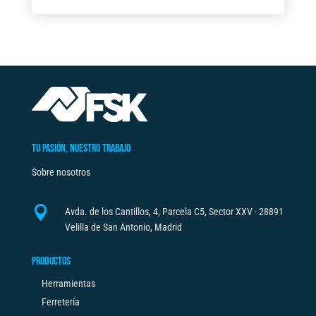
6"
t
FSK
e
cantidad
r
n
a
t
i
v
TU PASIÓN, NUESTRO TRABAJO
e
Sobre nosotros
:

Avda. de los Cantillos, 4, Parcela C5, Sector XXV · 28891
Velilla de San Antonio, Madrid
PRODUCTOS
Herramientas
Ferretería