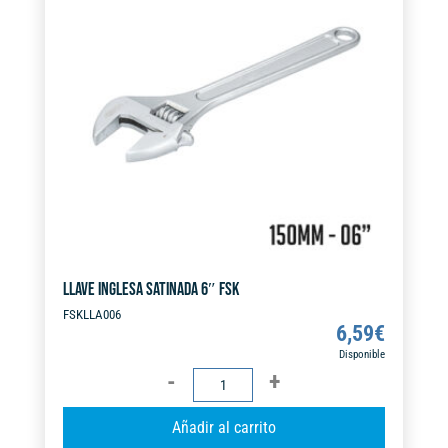
a
t
i
v
e
:
LLAVE INGLESA SATINADA 6″ FSK
FSKLLA006
6,59
€
Disponible
LLAVE
INGLESA
A
Añadir al carrito
SATINADA
l