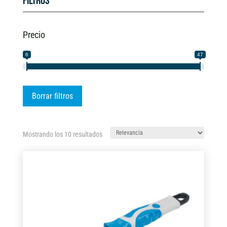
Filtros
Precio
6
47
Borrar filtros
Ordenado
Mostrando los 10 resultados
por
los
últimos