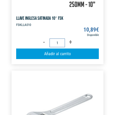
LLAVE INGLESA SATINADA 10″ FSK
FSKLLA010
10,89
€
Disponible
LLAVE
INGLESA
A
Añadir al carrito
SATINADA
l
10"
t
FSK
e
cantidad
r
n
a
t
i
v