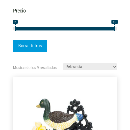
Precio
6
60
Borrar filtros
Ordenado
Mostrando los 9 resultados
por
los
últimos