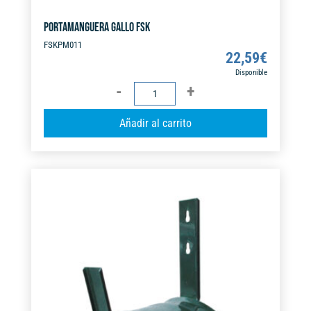
PORTAMANGUERA GALLO FSK
FSKPM011
22,59
€
Disponible
PORTAMANGUERA
GALLO
A
Añadir al carrito
FSK
l
cantidad
t
e
r
n
a
t
i
v
e