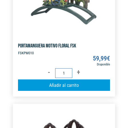
:
PORTAMANGUERA MOTIVO FLORAL FSK
FSKPM010
59,99
€
Disponible
PORTAMANGUERA
MOTIVO
A
Añadir al carrito
FLORAL
l
FSK
t
cantidad
e
r
n
a