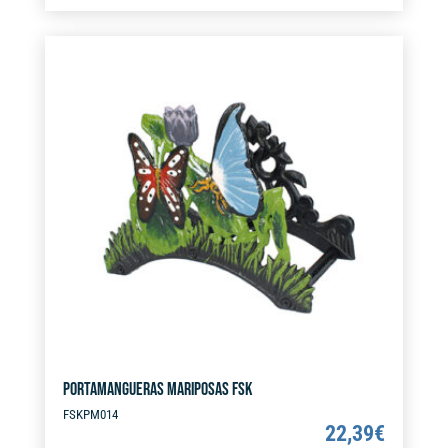
t
e
r
n
a
t
i
v
e
:
PORTAMANGUERAS MARIPOSAS FSK
FSKPM014
22,39
€