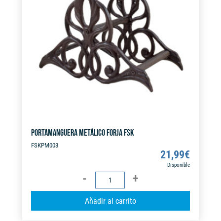
t
i
v
e
:
PORTAMANGUERA METÁLICO FORJA FSK
FSKPM003
21,99
€
Disponible
PORTAMANGUERA
METÁLICO
A
Añadir al carrito
FORJA
l
FSK
t