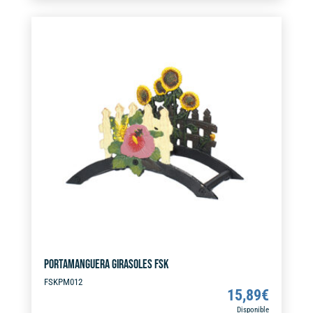
cantidad
e
r
n
a
t
i
v
e
:
PORTAMANGUERA GIRASOLES FSK
FSKPM012
15,89
€
Disponible