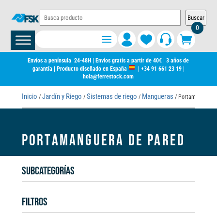
Buscar
0
Envíos a península 24-48H | Envíos gratis a partir de 40€ | 3 años de
garantía | Producto diseñado en España
|
+34 91 661 23 19
|
hola@ferrestock.com
Inicio
Jardín y Riego
Sistemas de riego
Mangueras
/
/
/
/ Portamanguera 
PORTAMANGUERA DE PARED
Subcategorías
Filtros