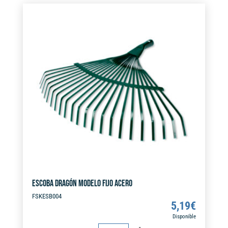
e
r
n
a
t
i
v
e
:
ESCOBA DRAGÓN MODELO FIJO ACERO
FSKESB004
5,19
€
Disponible
ESCOBA