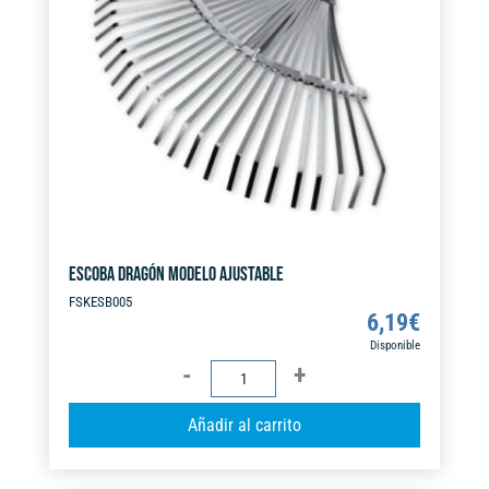
t
i
v
e
:
ESCOBA DRAGÓN MODELO AJUSTABLE
FSKESB005
6,19
€
Disponible
ESCOBA
DRAGÓN
A
Añadir al carrito
MODELO
l
AJUSTABLE
t
cantidad