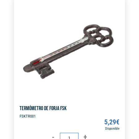
FSK
r
cantidad
n
a
t
i
v
e
:
TERMÓMETRO DE FORJA FSK
FSKTR001
5,29
€
Disponible
TERMÓMETRO