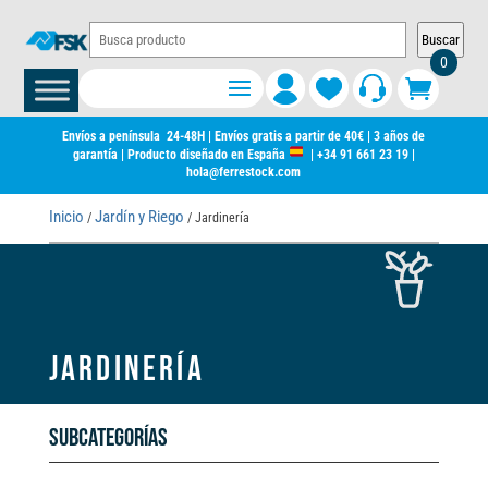
Buscar
0
Envíos a península 24-48H | Envíos gratis a partir de 40€ | 3 años de
garantía | Producto diseñado en España
|
+34 91 661 23 19
|
hola@ferrestock.com
Inicio
Jardín y Riego
/
/ Jardinería
JARDINERÍA
Subcategorías