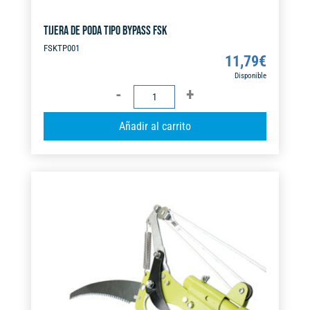
TIJERA DE PODA TIPO BYPASS FSK
FSKTP001
11,79
€
Disponible
TIJERA
DE
A
Añadir al carrito
PODA
l
TIPO
t
BYPASS
e
FSK
r
cantidad
n
a
t
i
v
e