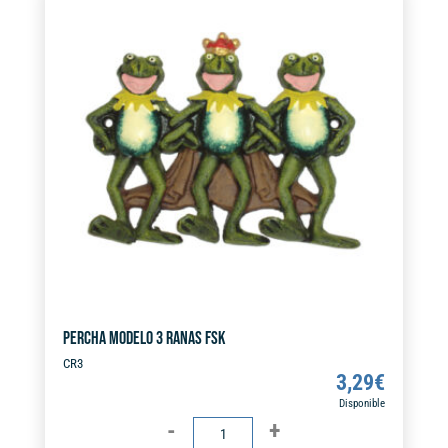
r
n
a
t
i
v
e
:
PERCHA MODELO 3 RANAS FSK
CR3
3,29
€
Disponible
PERCHA