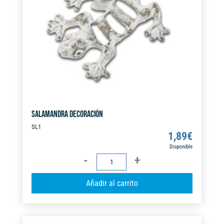
i
v
e
:
SALAMANDRA DECORACIÓN
SL1
1,89
€
Disponible
SALAMANDRA
DECORACIÓN
A
Añadir al carrito
cantidad
l
t
e