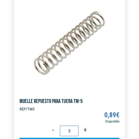
n
a
t
i
v
e
:
MUELLE REPUESTO PARA TIJERA TM-5
REP/TM5
0,89
€
Disponible
MUELLE
REPUESTO