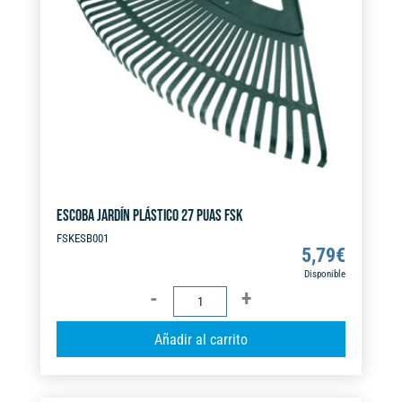
i
v
e
:
ESCOBA JARDÍN PLÁSTICO 27 PUAS FSK
FSKESB001
5,79
€
Disponible
ESCOBA
JARDÍN
A
Añadir al carrito
PLÁSTICO
l
27
t
PUAS
e