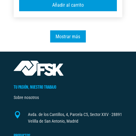
A
Añadir al carrito
PARA
l
TIJERA
t
TM-
e
5
r
Mostrar más
cantidad
n
a
t
i
v
e
TU PASIÓN, NUESTRO TRABAJO
:
Sobre nosotros

Avda. de los Cantillos, 4, Parcela C5, Sector XXV · 28891
Velilla de San Antonio, Madrid
PRODUCTOS