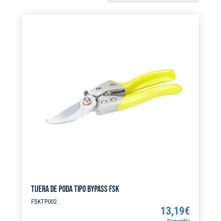
los
últimos
TIJERA DE PODA TIPO BYPASS FSK
FSKTP002
13,19
€