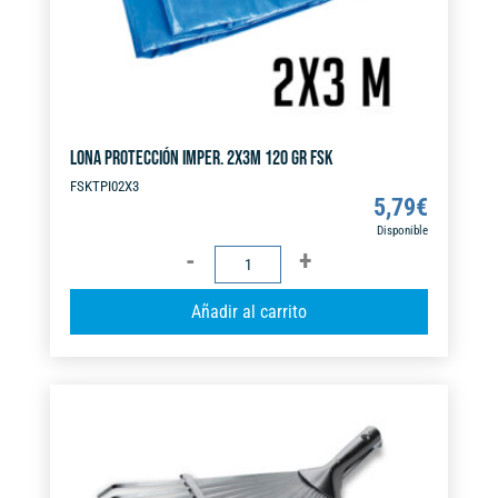
LONA PROTECCIÓN IMPER. 2X3M 120 GR FSK
FSKTPI02X3
5,79
€
Disponible
LONA
PROTECCIÓN
A
Añadir al carrito
IMPER.
l
2X3M
t
120
e
GR
r
FSK
n
cantidad
a