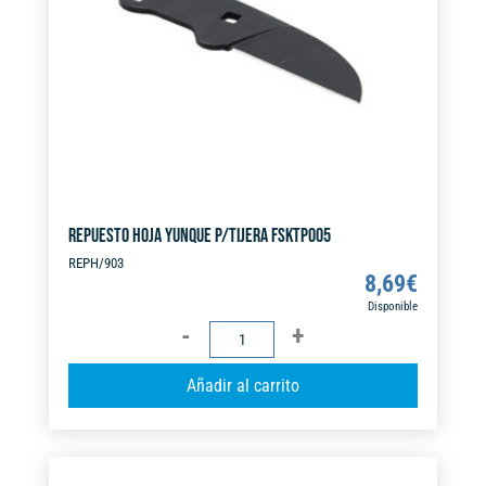
v
e
:
REPUESTO HOJA YUNQUE P/TIJERA FSKTP005
REPH/903
8,69
€
Disponible
REPUESTO
HOJA
A
Añadir al carrito
YUNQUE
l
P/TIJERA
t
FSKTP005
e
cantidad
r