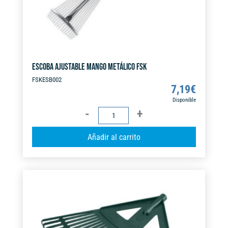
ESCOBA AJUSTABLE MANGO METÁLICO FSK
FSKESB002
7,19
€
Disponible
ESCOBA
AJUSTABLE
A
Añadir al carrito
MANGO
l
METÁLICO
t
FSK
e
cantidad
r
n
a
t