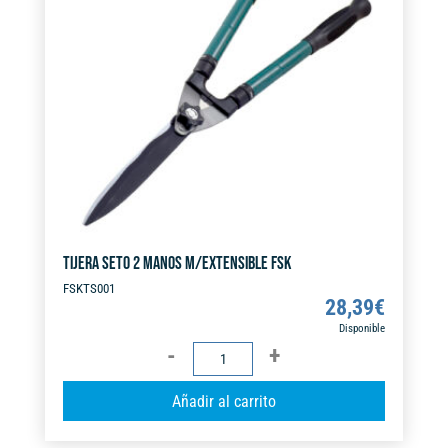
t
i
v
e
:
TIJERA SETO 2 MANOS M/EXTENSIBLE FSK
FSKTS001
28,39
€
Disponible
TIJERA
SETO
A
Añadir al carrito
2
l
MANOS
t