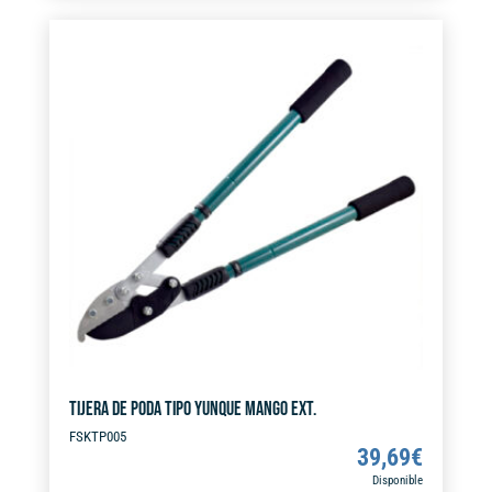
M/EXTENSIBLE
e
FSK
r
cantidad
n
a
t
i
v
e
:
TIJERA DE PODA TIPO YUNQUE MANGO EXT.
FSKTP005
39,69
€
Disponible