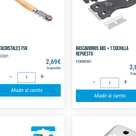
TACRISTALES FSK
RASCAVIDRIOS ABS + 1 CUCHILLA
REPUESTO
CC321
2,69
€
FSKRK501
3,
Disponible
CORTACRISTALES
Disp
RASCAVIDRIOS
FSK
A
ABS
Añadir al carrito
cantidad
l
Añadir al carrito
+
t
1
e
CUCHILLA
r
REPUESTO
n
cantidad
a