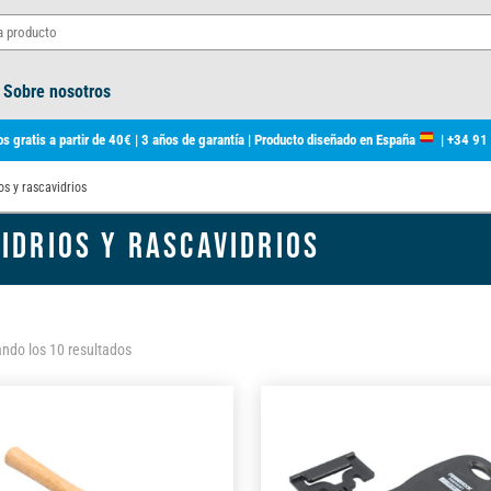
Sobre nosotros
s gratis a partir de 40€ | 3 años de garantía | Producto diseñado en España
|
+34 91
os y rascavidrios
IDRIOS Y RASCAVIDRIOS
Ordenado
ndo los 10 resultados
por
los
últimos