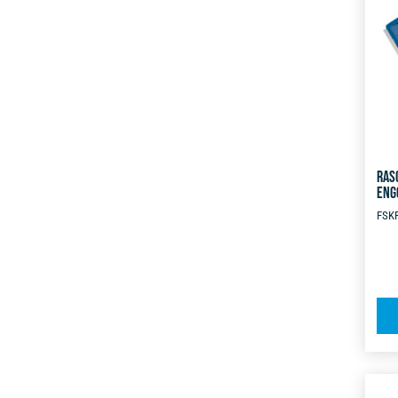
RAS
ENG
FSK