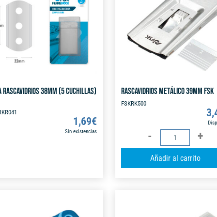
t
i
v
e
:
A RASCAVIDRIOS 38MM (5 CUCHILLAS)
RASCAVIDRIOS METÁLICO 39MM FSK
FSKRK500
3,
RKR041
1,69
€
Disp
Sin existencias
RASCAVIDRIOS
METÁLICO
Añadir al carrito
39MM
FSK
cantidad