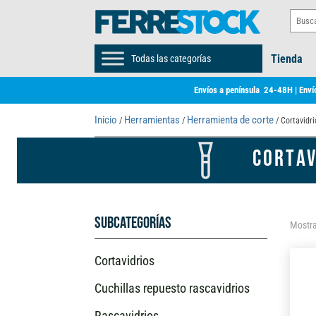
Tienda
Todas las categorías
Envíos a península 24-48H | Envío
Inicio
Herramientas
Herramienta de corte
/
/
/ Cortavidri
CORTAV
Subcategorías
Mostra
Cortavidrios
Cuchillas repuesto rascavidrios
Rascavidrios