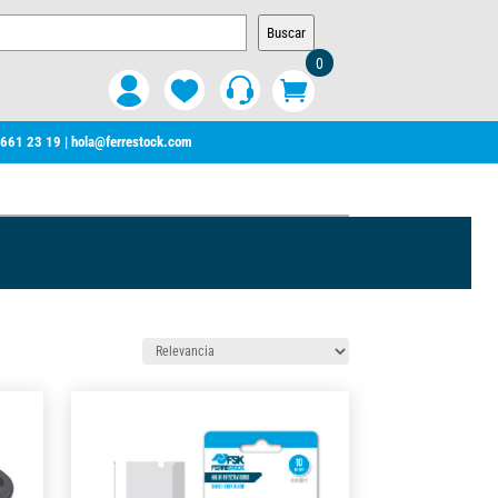
Buscar
0
 661 23 19
|
hola@ferrestock.com