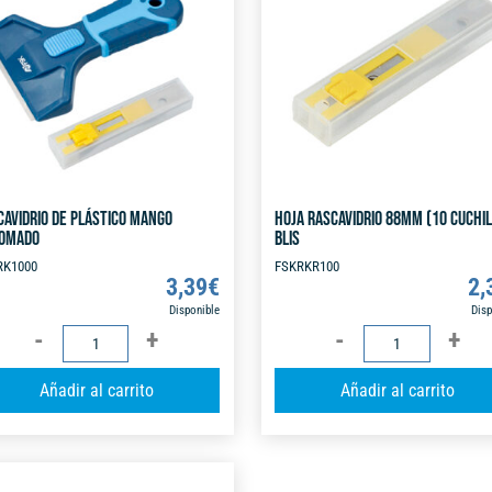
CAVIDRIO DE PLÁSTICO MANGO
HOJA RASCAVIDRIO 88MM (10 CUCHIL
OMADO
BLIS
RK1000
FSKRKR100
3,39
€
2,
Disponible
Disp
RASCAVIDRIO
HOJA
DE
RASCAVIDRIO
A
Añadir al carrito
Añadir al carrito
PLÁSTICO
88MM
l
MANGO
(10
t
ENGOMADO
CUCHILLA)
e
cantidad
BLIS
r