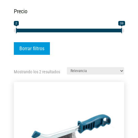
Precio
2
39
Borrar filtros
Ordenado
Mostrando los 2 resultados
por
los
últimos