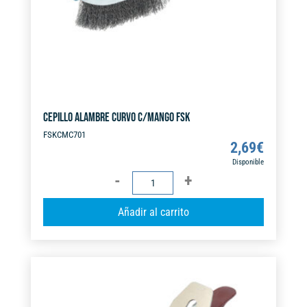
CEPILLO ALAMBRE CURVO C/MANGO FSK
FSKCMC701
2,69
€
Disponible
CEPILLO
ALAMBRE
A
Añadir al carrito
CURVO
l
C/MANGO
t
FSK
e
cantidad
r
n