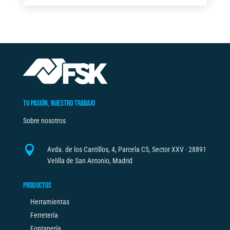
t
cantidad
e
r
n
a
t
i
v
TU PASIÓN, NUESTRO TRABAJO
e
Sobre nosotros
:

Avda. de los Cantillos, 4, Parcela C5, Sector XXV · 28891
Velilla de San Antonio, Madrid
PRODUCTOS
Herramientas
Ferretería
Fontanería