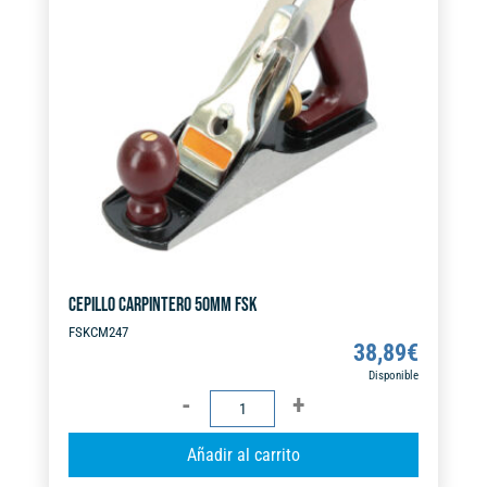
a
t
i
v
e
:
CEPILLO CARPINTERO 50MM FSK
FSKCM247
38,89
€
Disponible
CEPILLO
CARPINTERO
A
Añadir al carrito
50MM
l
FSK