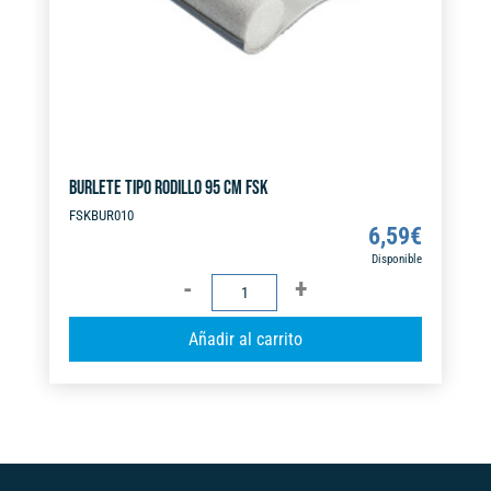
BURLETE TIPO RODILLO 95 CM FSK
FSKBUR010
6,59
€
Disponible
BURLETE
TIPO
A
Añadir al carrito
RODILLO
l
95
t
CM
e
FSK
r
cantidad
n