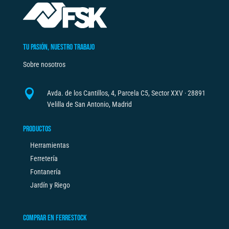
a
t
i
v
TU PASIÓN, NUESTRO TRABAJO
e
Sobre nosotros
:

Avda. de los Cantillos, 4, Parcela C5, Sector XXV · 28891
Velilla de San Antonio, Madrid
PRODUCTOS
Herramientas
Ferretería
Fontanería
Jardín y Riego
COMPRAR EN FERRESTOCK