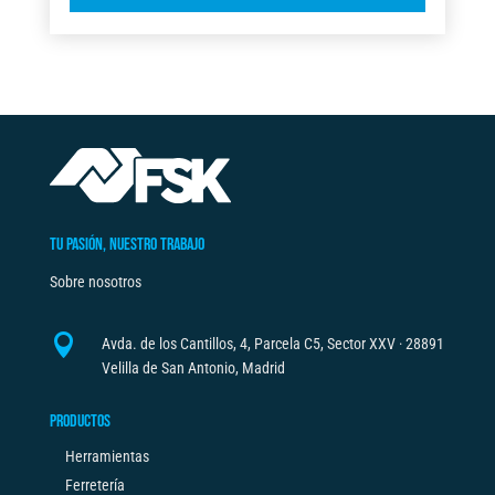
l
KG
t
FSK
e
cantidad
r
n
a
t
i
v
TU PASIÓN, NUESTRO TRABAJO
e
Sobre nosotros
:

Avda. de los Cantillos, 4, Parcela C5, Sector XXV · 28891
Velilla de San Antonio, Madrid
PRODUCTOS
Herramientas
Ferretería