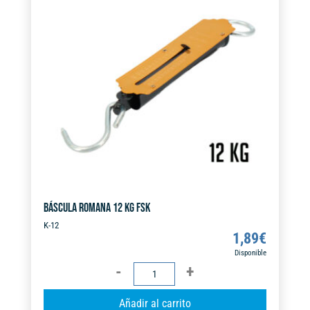
BÁSCULA ROMANA 12 KG FSK
K-12
1,89
€
Disponible
BÁSCULA
ROMANA
A
Añadir al carrito
12