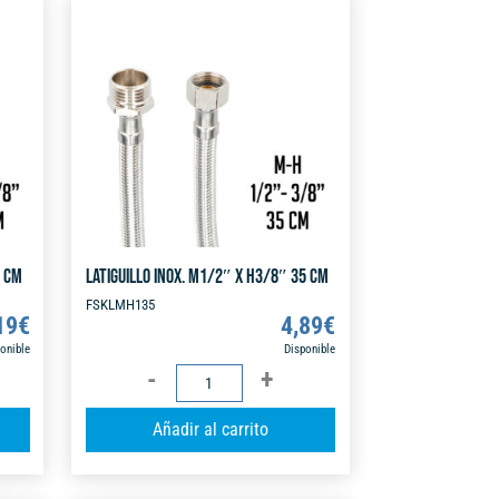
25
r
r
CM
n
n
cantidad
a
a
t
t
i
i
v
v
e
e
:
:
0 CM
LATIGUILLO INOX. M1/2″ X H3/8″ 35 CM
FSKLMH135
19
€
4,89
€
onible
Disponible
LATIGUILLO
INOX.
A
A
Añadir al carrito
M1/2"
l
l
X
t
t
H3/8"