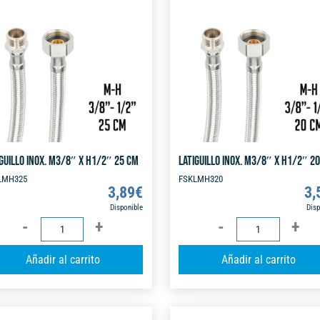
CM
CM
n
cantidad
cantidad
a
t
i
v
e
:
GUILLO INOX. M3/8″ X H1/2″ 25 CM
LATIGUILLO INOX. M3/8″ X H1/2″ 2
LMH325
FSKLMH320
3,89
€
3,
Disponible
Disp
LATIGUILLO
LATIGUILLO
INOX.
INOX.
A
Añadir al carrito
Añadir al carrito
M3/8"
M3/8"
l
X
X
t
H1/2"
H1/2"
e
25
20