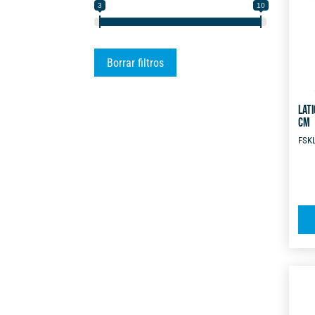
3
10
Borrar filtros
LAT
CM
FSK