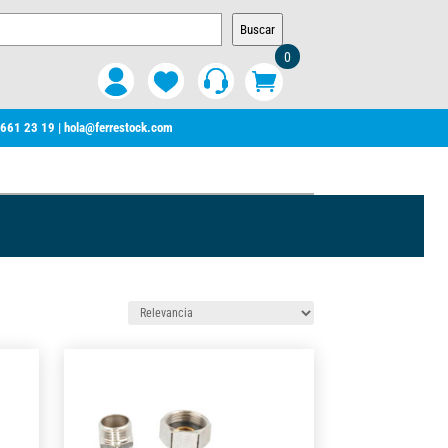
Buscar
0
 661 23 19
|
hola@ferrestock.com