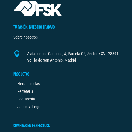
a
t
i
v
TU PASIÓN, NUESTRO TRABAJO
e
Sobre nosotros
:

Avda. de los Cantillos, 4, Parcela C5, Sector XXV · 28891
Velilla de San Antonio, Madrid
PRODUCTOS
Herramientas
Ferretería
Fontanería
Jardín y Riego
COMPRAR EN FERRESTOCK