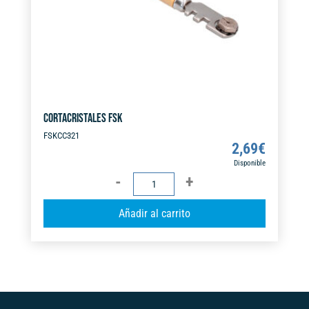
CORTACRISTALES FSK
FSKCC321
2,69
€
Disponible
CORTACRISTALES
FSK
A
Añadir al carrito
cantidad
l
t
e
r
n