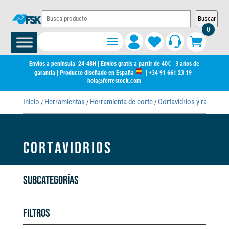
Buscar
0
Envíos a península 24-48H | Envíos gratis a partir de 40€ | 3 años de
garantía | Producto diseñado en España
|
+34 91 661 23 19
|
hola@ferrestock.com
Inicio
Herramientas
Herramienta de corte
Cortavidrios y rascavidr
/
/
/
CORTAVIDRIOS
Subcategorías
Filtros