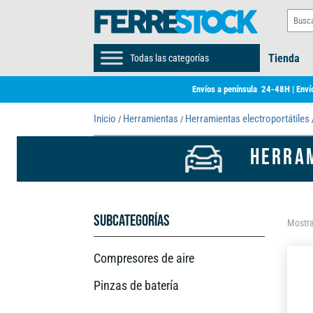
Tienda
Todas las categorías
Envíos a península 24-48H | Envío
Inicio
Herramientas
Herramientas electroportátiles
/
/
HERRAM
Subcategorías
Mostra
Compresores de aire
Pinzas de batería