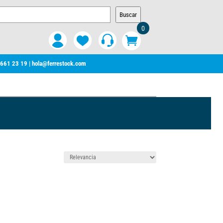
Buscar
0
 661 23 19
|
hola@ferrestock.com