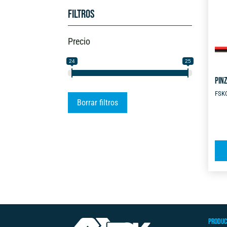
Filtros
Precio
24
25
PIN
FSK
Borrar filtros
PRODUC