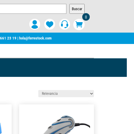
Buscar
0
 661 23 19
|
hola@ferrestock.com