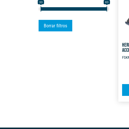
33
83
Borrar filtros
HER
ACC
FSK