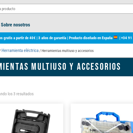
Sobre nosotros
s gratis a partir de 40€ | 3 años de garantía | Producto diseñado en España
|
+34 91
Herramienta eléctrica
/
/ Herramientas multiuso y accesorios
IENTAS MULTIUSO Y ACCESORIOS
Ordenado
ndo los 3 resultados
por
los
últimos