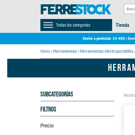
Tienda
Todas las categorías
Envíos a península 24-48H | Envío
Inicio
Herramientas
Herramientas electroportátiles
/
/
HERRAM
Subcategorías
Mostra
Filtros
Precio