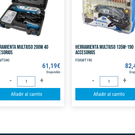
RAMIENTA MULTIUSO 200W 40
HERRAMIENTA MULTIUSO 135W-190
ESORIOS
ACCESORIOS
MT040
FSKMT190
61,19
€
82,
Disponible
Disp
HERRAMIENTA
HERRAMIENTA
MULTIUSO
MULTIUSO
A
Añadir al carrito
Añadir al carrito
200W
135W-
l
40
190
t
ACCESORIOS
ACCESORIOS
e
cantidad
cantidad
r
n