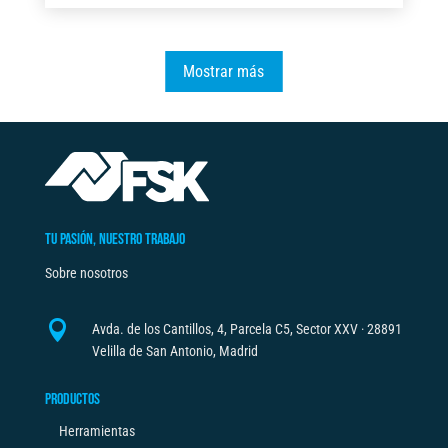
t
MM
e
FSK
r
Mostrar más
cantidad
n
a
t
i
v
e
TU PASIÓN, NUESTRO TRABAJO
:
Sobre nosotros

Avda. de los Cantillos, 4, Parcela C5, Sector XXV · 28891
Velilla de San Antonio, Madrid
PRODUCTOS
Herramientas