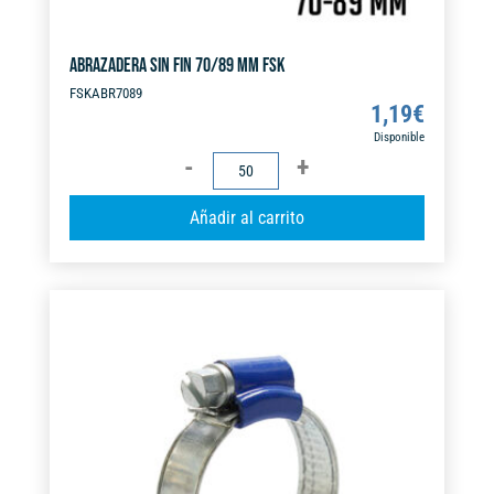
ABRAZADERA SIN FIN 70/89 MM FSK
FSKABR7089
1,19
€
Disponible
ABRAZADERA
SIN
A
Añadir al carrito
FIN
l
70/89
t
MM
e
FSK
r
cantidad
n
a
t
i
v
e