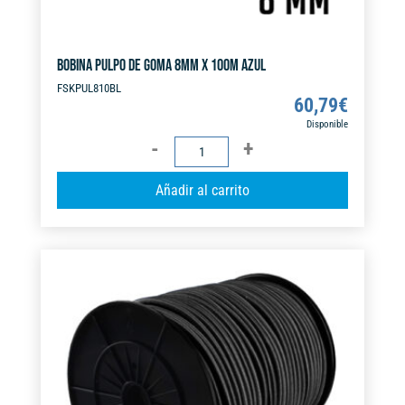
BOBINA PULPO DE GOMA 8MM X 100M AZUL
FSKPUL810BL
60,79
€
Disponible
BOBINA
PULPO
A
Añadir al carrito
DE
l
GOMA
t
8MM
e
X
r
100M
n
AZUL
a
cantidad
t
i
v