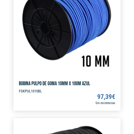
a
cantidad
t
i
v
e
:
BOBINA PULPO DE GOMA 10MM X 100M AZUL
FSKPUL1010BL
97,39
€
Sin existencias