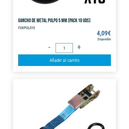
GANCHO DE METAL PULPO 5 MM (PACK 10 UDS)
FSKPUL010
4,09
€
Disponible
GANCHO
DE
A
Añadir al carrito
METAL
l
PULPO
t
5
e
MM
r
(PACK
n
10
a
UDS)
t
cantidad
i
v