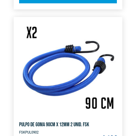
l
GOMA
t
10MM
e
X
r
100M
n
NEGRO
a
cantidad
t
i
v
e
:
PULPO DE GOMA 90CM X 12MM 2 UNID. FSK
FSKPUL0902