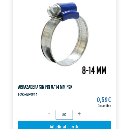
n
cantidad
a
t
i
v
e
:
ABRAZADERA SIN FIN 8/14 MM FSK
FSKABR0814
0,59
€
Disponible
ABRAZADERA
SIN
A
Añadir al carrito
FIN