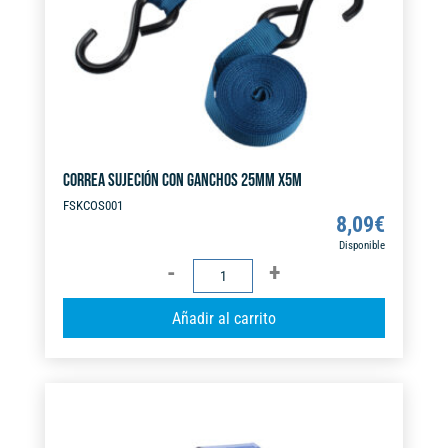
e
:
CORREA SUJECIÓN CON GANCHOS 25MM X5M
FSKCOS001
8,09
€
Disponible
CORREA
SUJECIÓN
A
Añadir al carrito
CON
l
GANCHOS
t
25MM
e
X5M
r
cantidad
n