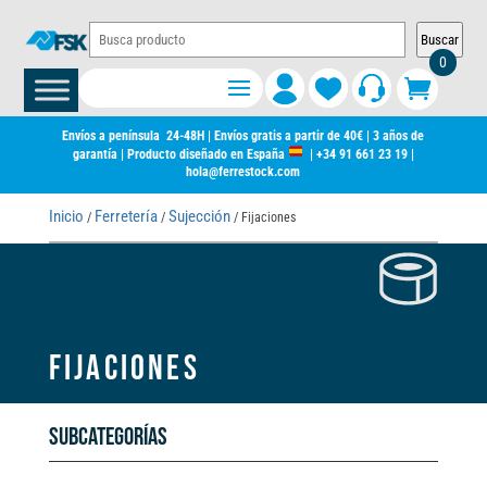
Buscar
0
Envíos a península 24-48H | Envíos gratis a partir de 40€ | 3 años de
garantía | Producto diseñado en España
|
+34 91 661 23 19
|
hola@ferrestock.com
Inicio
Ferretería
Sujección
/
/
/ Fijaciones
FIJACIONES
Subcategorías