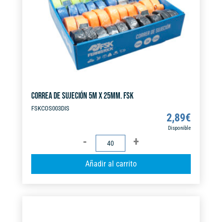
e
:
CORREA DE SUJECIÓN 5M X 25MM. FSK
FSKCOS003DIS
2,89
€
Disponible
CORREA
DE
A
Añadir al carrito
SUJECIÓN
l
5M
t
X
e
25MM.
r
FSK