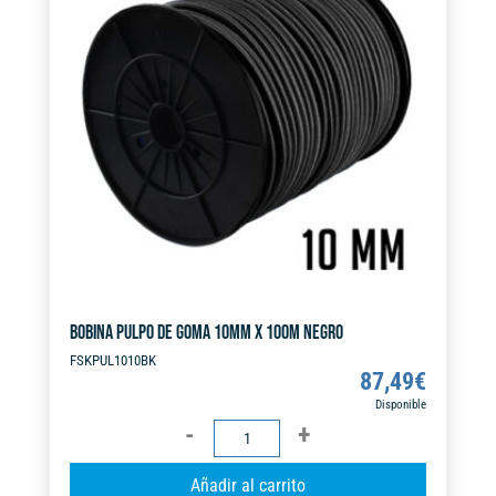
BOBINA PULPO DE GOMA 10MM X 100M NEGRO
FSKPUL1010BK
87,49
€
Disponible
BOBINA
PULPO
A
Añadir al carrito
DE