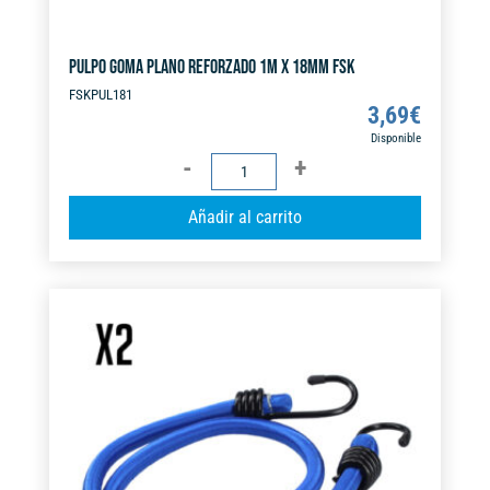
PULPO GOMA PLANO REFORZADO 1M X 18MM FSK
FSKPUL181
3,69
€
Disponible
PULPO
GOMA
A
Añadir al carrito
PLANO
l
REFORZADO
t
1M
e
X
r
18MM
n
FSK
a
cantidad
t
i
v
e