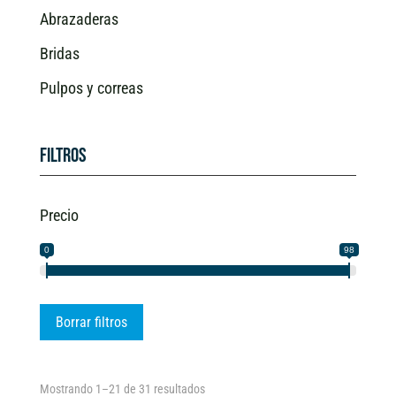
Abrazaderas
Bridas
Pulpos y correas
Filtros
Precio
0
98
Borrar filtros
Ordenado
Mostrando 1–21 de 31 resultados