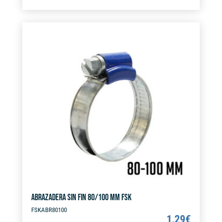
90/110
t
MM
e
FSK
r
cantidad
n
a
t
i
v
e
:
ABRAZADERA SIN FIN 80/100 MM FSK
FSKABR80100
1,29
€