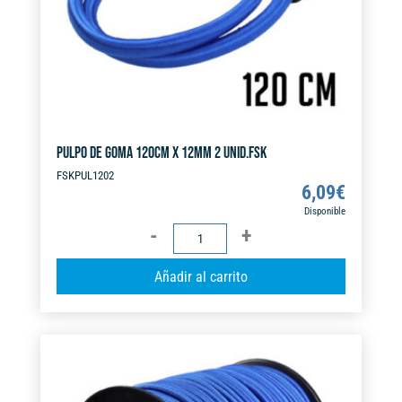
:
PULPO DE GOMA 120CM X 12MM 2 UNID.FSK
FSKPUL1202
6,09
€
Disponible
PULPO
DE
A
Añadir al carrito
GOMA
l
120CM
t
X
e
12MM
r
2
n
UNID.FSK