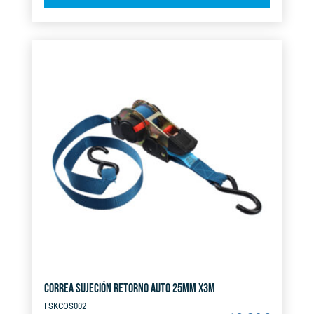
l
8/14
t
MM
e
FSK
r
cantidad
n
a
t
i
v
e
:
CORREA SUJECIÓN RETORNO AUTO 25MM X3M
FSKCOS002