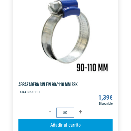
a
t
i
v
e
:
ABRAZADERA SIN FIN 90/110 MM FSK
FSKABR90110
1,39
€
Disponible
ABRAZADERA
SIN
A
Añadir al carrito
FIN
l