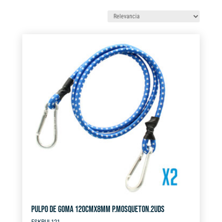
por
los
últimos
PULPO DE GOMA 120CMX8MM P.MOSQUETON.2UDS
FSKPUL121