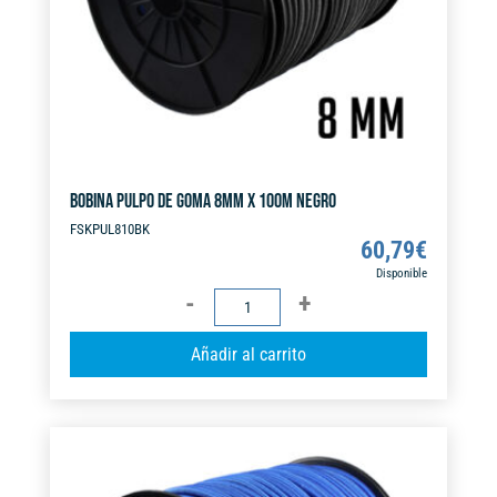
e
:
BOBINA PULPO DE GOMA 8MM X 100M NEGRO
FSKPUL810BK
60,79
€
Disponible
BOBINA
PULPO
A
Añadir al carrito
DE
l
GOMA
t
8MM
e
X
r
100M
n