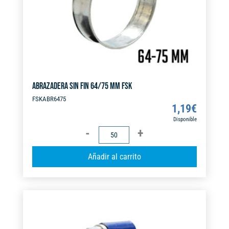
:
ABRAZADERA SIN FIN 64/75 MM FSK
FSKABR6475
1,19
€
Disponible
ABRAZADERA
SIN
A
Añadir al carrito
FIN
l
64/75
t
MM
e
FSK
r
cantidad
n