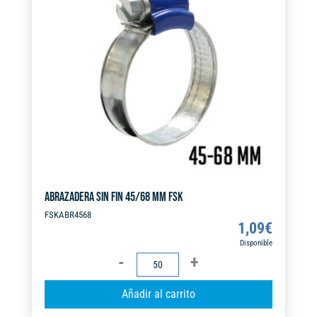
a
t
i
v
e
:
ABRAZADERA SIN FIN 45/68 MM FSK
FSKABR4568
1,09
€
Disponible
ABRAZADERA
SIN
A
Añadir al carrito
FIN
l
45/68