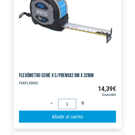
FLEXÓMETRO SERIE X C/FRENOX2 8M X 32MM
FSKFLX8032
14,39
€
Disponible
FLEXÓMETRO
SERIE
A
Añadir al carrito
X
l
C/FRENOX2
t
8M