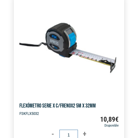
e
X
r
32MM
n
cantidad
a
t
i
v
e
:
FLEXÓMETRO SERIE X C/FRENOX2 5M X 32MM
FSKFLX5032
10,89
€
Disponible
FLEXÓMETRO