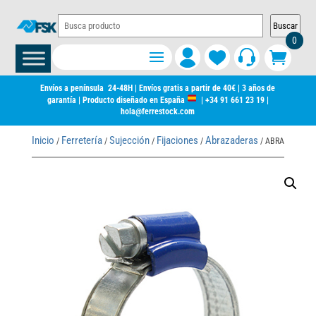
Buscar
0
Envíos a península 24-48H | Envíos gratis a partir de 40€ | 3 años de
garantía | Producto diseñado en España
|
+34 91 661 23 19
|
hola@ferrestock.com
Inicio
Ferretería
Sujección
Fijaciones
Abrazaderas
/
/
/
/
/ ABRAZADERA S