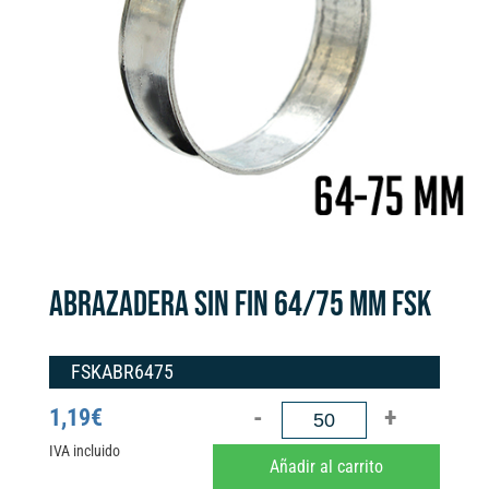
ABRAZADERA SIN FIN 64/75 MM FSK
FSKABR6475
ABRAZADERA
1,19
€
SIN
IVA incluido
A
Añadir al carrito
FIN
l