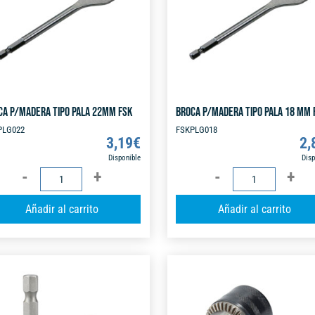
CA P/MADERA TIPO PALA 22MM FSK
BROCA P/MADERA TIPO PALA 18 MM 
PLG022
FSKPLG018
3,19
€
2,
Disponible
Disp
BROCA
BROCA
P/MADERA
P/MADERA
A
Añadir al carrito
Añadir al carrito
TIPO
TIPO
l
PALA
PALA
t
22MM
18
e
FSK
MM
r
cantidad
FSK
n
cantidad
a