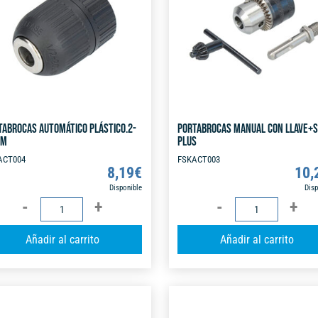
a
cantidad
t
i
v
e
:
TABROCAS AUTOMÁTICO PLÁSTICO.2-
PORTABROCAS MANUAL CON LLAVE+
MM
PLUS
ACT004
FSKACT003
8,19
€
10,
Disponible
Disp
PORTABROCAS
PORTABROCAS
AUTOMÁTICO
MANUAL
A
Añadir al carrito
Añadir al carrito
PLÁSTICO.2-
CON
l
13MM
LLAVE+SDS
t
cantidad
PLUS
e
cantidad
r