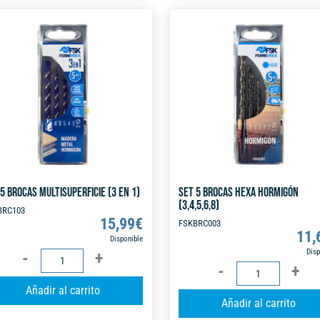
FSK
FSK
r
cantidad
cantidad
n
a
t
i
v
e
:
5 BROCAS MULTISUPERFICIE (3 EN 1)
SET 5 BROCAS HEXA HORMIGÓN
(3,4,5,6,8)
BRC103
15,99
€
FSKBRC003
11,
Disponible
SET
Disp
SET
5
A
5
Añadir al carrito
BROCAS
l
Añadir al carrito
BROCAS
MULTISUPERFICIE
t