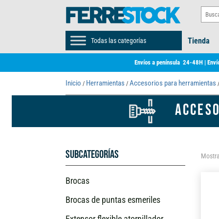
Tienda
Todas las categorías
Envíos a península 24-48H | Envío
Inicio
Herramientas
Accesorios para herramientas
/
/
/
ACCESO
Subcategorías
Mostra
Brocas
Brocas de puntas esmeriles
Extensor flexible atornillador