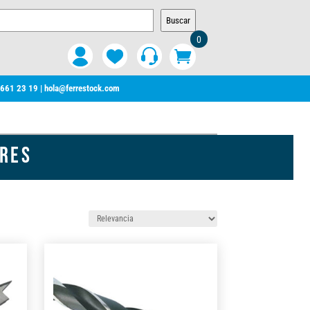
Buscar
0
 661 23 19
|
hola@ferrestock.com
ORES