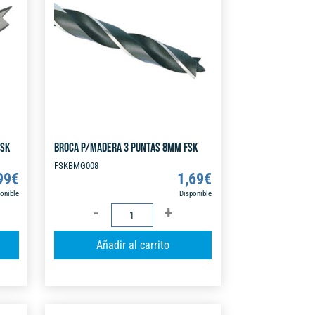
n
n
a
a
t
t
i
i
v
v
e
e
:
:
FSK
BROCA P/MADERA 3 PUNTAS 8MM FSK
FSKBMG008
99
€
1,69
€
onible
Disponible
BROCA
P/MADERA
A
A
Añadir al carrito
3
l
l
PUNTAS
t
t
8MM
e
e
FSK
r
r