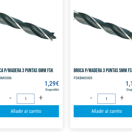
cantidad
r
cantidad
n
a
t
i
v
e
:
CA P/MADERA 3 PUNTAS 6MM FSK
BROCA P/MADERA 3 PUNTAS 5MM FS
BMG006
FSKBMG005
1,29
€
1,
Disponible
Disp
BROCA
BROCA
P/MADERA
P/MADERA
A
Añadir al carrito
Añadir al carrito
3
3
l
PUNTAS
PUNTAS
t
6MM
5MM
e