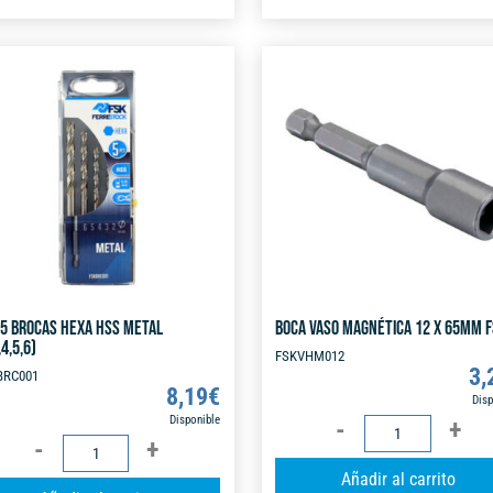
HEXA
(3
e
HORMIGÓN
EN
r
(3,4,5,6,8)
1)
n
cantidad
cantidad
a
t
i
v
e
:
 5 BROCAS HEXA HSS METAL
BOCA VASO MAGNÉTICA 12 X 65MM 
,4,5,6)
FSKVHM012
3,
BRC001
8,19
€
Disp
Disponible
BOCA
SET
VASO
5
Añadir al carrito
MAGNÉTICA
A