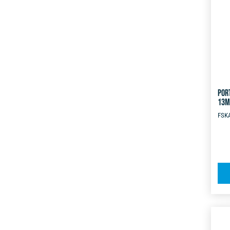
POR
13
FSK