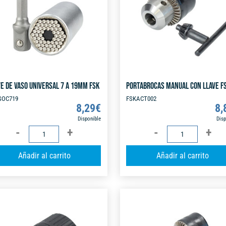
t
i
v
e
:
VE DE VASO UNIVERSAL 7 A 19MM FSK
PORTABROCAS MANUAL CON LLAVE F
SOC719
FSKACT002
8,29
€
8,
Disponible
Disp
LLAVE
PORTABROCAS
DE
MANUAL
A
Añadir al carrito
Añadir al carrito
VASO
CON
l
UNIVERSAL
LLAVE
t
7
FSK
e
A
cantidad
r
19MM
n
FSK