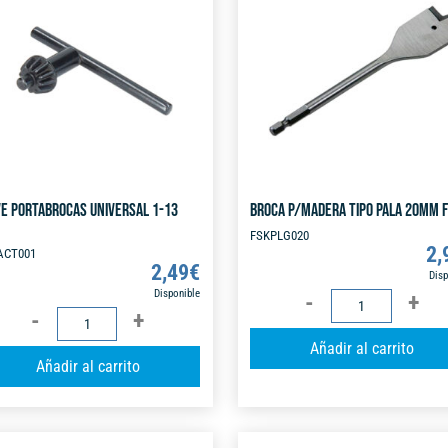
n
a
t
i
v
e
:
VE PORTABROCAS UNIVERSAL 1-13
BROCA P/MADERA TIPO PALA 20MM 
FSKPLG020
2,
ACT001
2,49
€
Disp
Disponible
BROCA
LLAVE
P/MADERA
PORTABROCAS
Añadir al carrito
TIPO
A
Añadir al carrito
UNIVERSAL
PALA
l
1-
20MM
t
13
FSK
e
MM