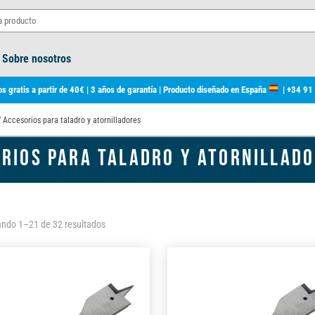
Sobre nosotros
s gratis a partir de 40€ | 3 años de garantía | Producto diseñado en España
|
+34 91
 Accesorios para taladro y atornilladores
RIOS PARA TALADRO Y ATORNILLAD
Ordenado
ndo 1–21 de 32 resultados
por
los
últimos