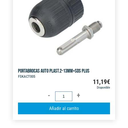
a
t
i
v
e
:
PORTABROCAS AUTO PLAST.2-13MM+SDS PLUS
FSKACT005
11,19
€
Disponible
PORTABROCAS
AUTO
A
Añadir al carrito
PLAST.2-
l
13MM+SDS
t
PLUS
e