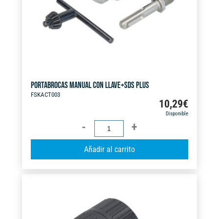
v
e
:
PORTABROCAS MANUAL CON LLAVE+SDS PLUS
FSKACT003
10,29
€
Disponible
PORTABROCAS
MANUAL
A
Añadir al carrito
CON
l
LLAVE+SDS
t
PLUS
e
cantidad
r
n