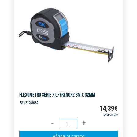
FLEXÓMETRO SERIE X C/FRENOX2 8M X 32MM
FSKFLX8032
14,39
€
Disponible
FLEXÓMETRO
SERIE
A
Añadir al carrito