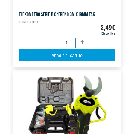
FLEXÓMETRO SERIE B C/FRENO 3M X19MM FSK
FSKFLB3019
2,49
€
Disponible
FLEXÓMETRO
SERIE
A
Añadir al carrito
B
l
C/FRENO
t
3M
e
X19MM
r
FSK
n
cantidad
a
t
i
v
e