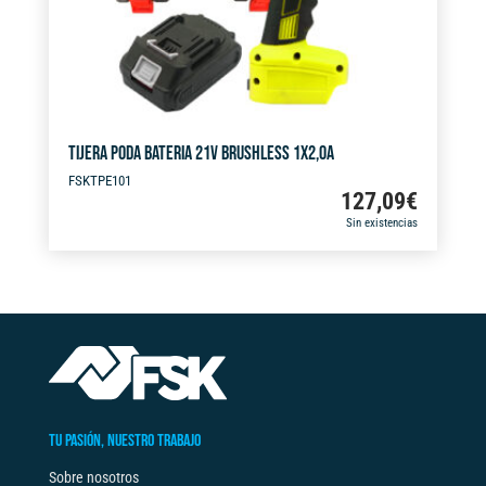
:
TIJERA PODA BATERIA 21V BRUSHLESS 1X2,0A
FSKTPE101
127,09
€
Sin existencias
TU PASIÓN, NUESTRO TRABAJO
Sobre nosotros