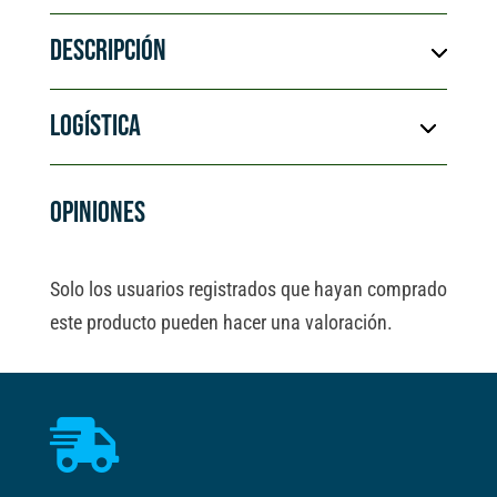
cantidad
r
DESCRIPCIÓN
n
a
t
LOGÍSTICA
i
v
e
OPINIONES
:
Solo los usuarios registrados que hayan comprado
este producto pueden hacer una valoración.
