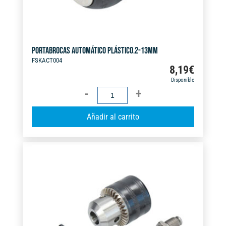
PORTABROCAS AUTOMÁTICO PLÁSTICO.2-13MM
FSKACT004
8,19
€
Disponible
PORTABROCAS
AUTOMÁTICO
A
Añadir al carrito
PLÁSTICO.2-
l
13MM
t
cantidad
e
r
n
a
t
i