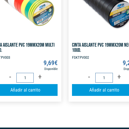
TA AISLANTE PVC 19MMX20M MULTI
CINTA AISLANTE PVC 19MMX20M NE
D.
10UD.
TPV003
FSKTPV002
9,69
€
9,
Disponible
Disp
CINTA
CINTA
AISLANTE
AISLANTE
A
Añadir al carrito
Añadir al carrito
PVC
PVC
l
19MMX20M
19MMX20M
t
MULTI
NEGRA
e
10UD.
10UD.
r
cantidad
cantidad
n