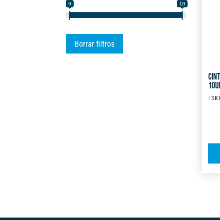
9
10
Borrar filtros
CIN
10U
FSK