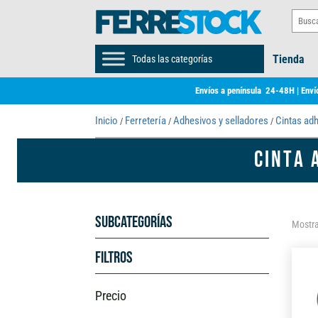
Tienda
Todas las categorías
Envíos a península 24-48H | Envío
Inicio
Ferretería
Adhesivos y selladores
Cintas ad
/
/
/
CINTA 
Subcategorías
Mostra
Filtros
Precio