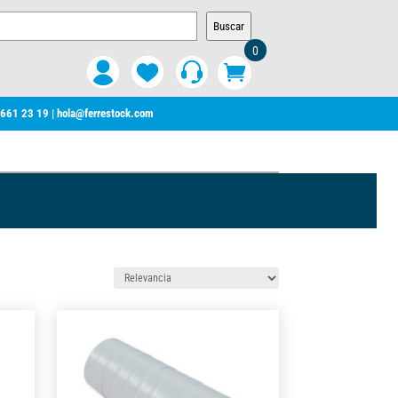
Buscar
0
 661 23 19
|
hola@ferrestock.com