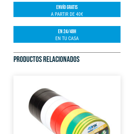
a
ENVÍO GRATIS
t
A PARTIR DE 40€
i
v
EN 24/48H
e
EN TU CASA
:
PRODUCTOS RELACIONADOS