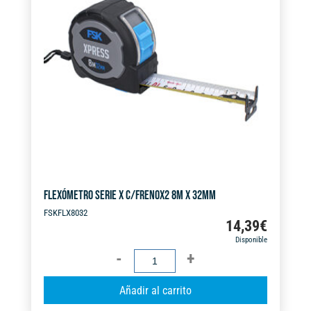
FLEXÓMETRO SERIE X C/FRENOX2 8M X 32MM
FSKFLX8032
14,39
€
Disponible
FLEXÓMETRO
SERIE
A
Añadir al carrito
X
l
C/FRENOX2