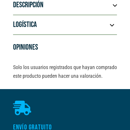
cantidad
DESCRIPCIÓN
n
a
t
LOGÍSTICA
i
v
e
OPINIONES
:
Solo los usuarios registrados que hayan comprado
este producto pueden hacer una valoración.

ENVÍO GRATUITO