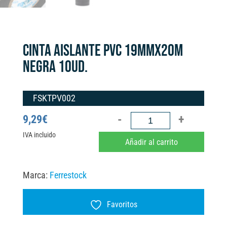
CINTA AISLANTE PVC 19MMX20M
NEGRA 10UD.
FSKTPV002
CINTA
9,29
€
AISLANTE
IVA incluido
A
Añadir al carrito
PVC
l
19MMX20M
t
Marca:
Ferrestock
NEGRA
e
10UD.
r
Favoritos
cantidad
n