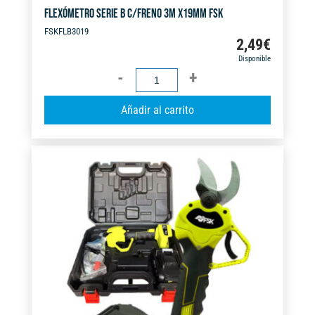
FLEXÓMETRO SERIE B C/FRENO 3M X19MM FSK
FSKFLB3019
2,49
€
Disponible
FLEXÓMETRO
SERIE
A
Añadir al carrito
B
l
C/FRENO
t
3M
e
X19MM
r
FSK
n
cantidad
a
t
i
v
e
: