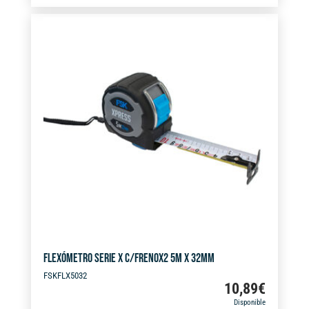
t
8M
e
X
r
32MM
n
cantidad
a
t
i
v
e
:
FLEXÓMETRO SERIE X C/FRENOX2 5M X 32MM
FSKFLX5032
10,89
€
Disponible