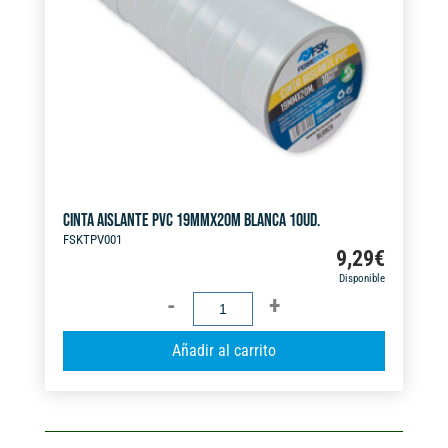
i
v
e
:
CINTA AISLANTE PVC 19MMX20M BLANCA 10UD.
FSKTPV001
9,29
€
Disponible
CINTA
AISLANTE
A
Añadir al carrito
PVC
l
19MMX20M
t
BLANCA
e
10UD.
r