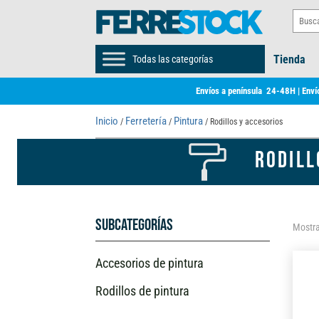
Tienda
Todas las categorías
Envíos a península 24-48H | Envío
Inicio
Ferretería
Pintura
/
/
/ Rodillos y accesorios
RODILL
Subcategorías
Mostra
Accesorios de pintura
Rodillos de pintura