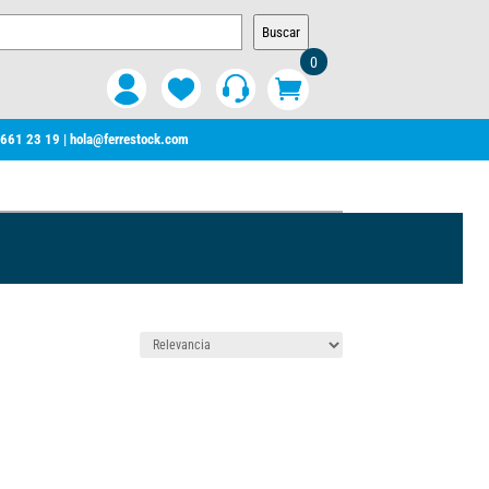
Buscar
0
 661 23 19
|
hola@ferrestock.com