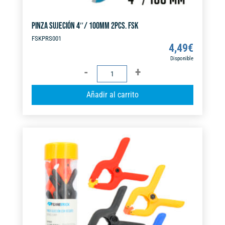
PINZA SUJECIÓN 4″/ 100MM 2PCS. FSK
FSKPRS001
4,49
€
Disponible
PINZA
SUJECIÓN
A
Añadir al carrito
4"/
l
100MM
t
2PCS.
e
FSK
r
cantidad
n
a
t
i
v
e