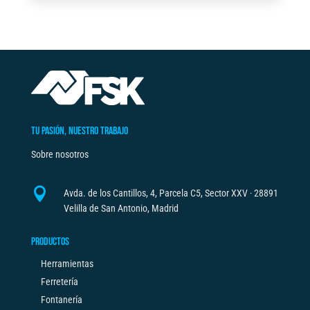
150MM
e
FSK
r
cantidad
n
a
t
i
v
TU PASIÓN, NUESTRO TRABAJO
e
Sobre nosotros
:

Avda. de los Cantillos, 4, Parcela C5, Sector XXV · 28891
Velilla de San Antonio, Madrid
PRODUCTOS
Herramientas
Ferretería
Fontanería