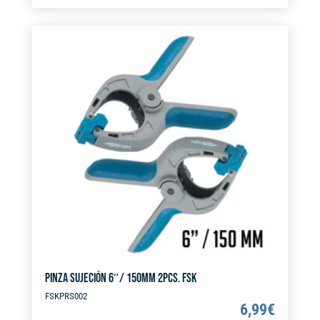
t
12PCS.
e
FSK
r
cantidad
n
a
t
i
v
e
:
PINZA SUJECIÓN 6″/ 150MM 2PCS. FSK
FSKPRS002
6,99
€