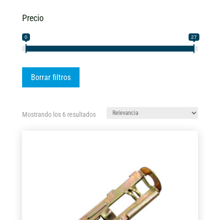
Precio
0
27
Borrar filtros
Ordenado
Mostrando los 6 resultados
por
los
últimos