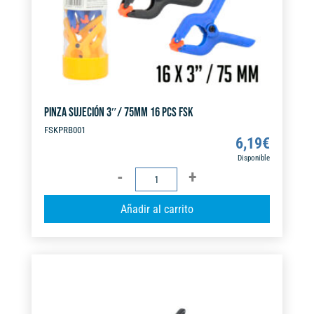
:
PINZA SUJECIÓN 3″/ 75MM 16 PCS FSK
FSKPRB001
6,19
€
Disponible
PINZA
SUJECIÓN
A
Añadir al carrito
3"/
l
75MM
t
16
e
PCS
r
FSK
n
cantidad
a