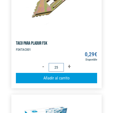
TACO PARA PLADUR FSK
FSKTAC001
0,29
€
Disponible
TACO
PARA
A
Añadir al carrito
PLADUR
l
FSK
t
cantidad
e
r
n