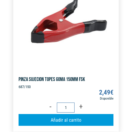
t
i
v
e
:
PINZA SUJECION TOPES GOMA 150MM FSK
687/150
2,49
€
Disponible
PINZA
SUJECION
A
Añadir al carrito
TOPES
l
GOMA
t