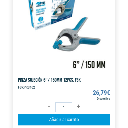
a
t
i
v
e
:
PINZA SUJECIÓN 6″/ 150MM 12PCS. FSK
FSKPRS102
26,79
€
Disponible
PINZA
SUJECIÓN
A
Añadir al carrito
6"/
l
150MM