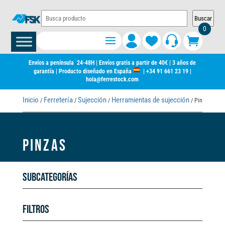
Buscar
0
Envíos a península 24-48H | Envíos gratis a partir de 40€ | 3 años de
garantía | Producto diseñado en España
|
+34 91 661 23 19
|
hola@ferrestock.com
Inicio
Ferretería
Sujección
Herramientas de sujección
/
/
/
/ Pinzas
PINZAS
Subcategorías
Filtros