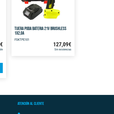
TIJERA PODA BATERIA 21V BRUSHLESS
1X2,0A
FSKTPE101
9
€
127,09
€
ble
Sin existencias
A
l
t
e
r
n
ATENCIÓN AL CLIENTE
a
t