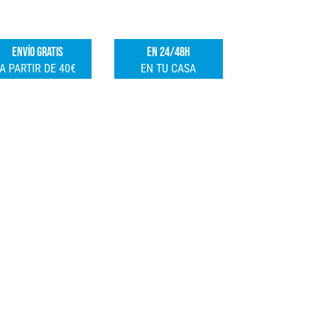
2PCS.
e
FSK
r
ENVÍO GRATIS
EN 24/48H
cantidad
n
A PARTIR DE 40€
EN TU CASA
a
t
i
v
e
: