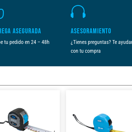


REGA ASEGURADA
ASESORAMIENTO
e tu pedido en 24 – 48h
¿Tienes preguntas? Te ayud
con tu compra