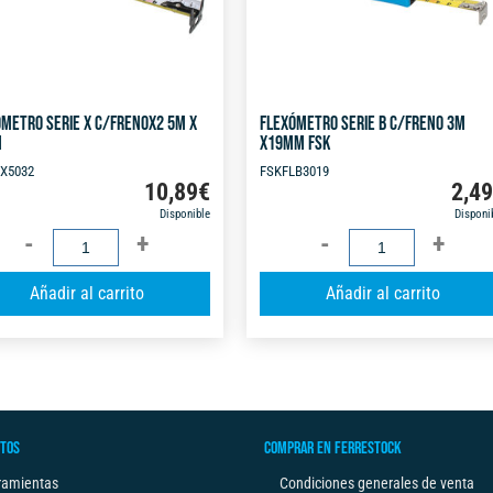
METRO SERIE X C/FRENOX2 5M X
FLEXÓMETRO SERIE B C/FRENO 3M
M
X19MM FSK
X5032
FSKFLB3019
10,89
€
2,4
Disponible
Disponi
FLEXÓMETRO
FLEXÓMETRO
SERIE
SERIE
A
Añadir al carrito
Añadir al carrito
X
B
l
C/FRENOX2
C/FRENO
t
5M
3M
e
X
X19MM
r
32MM
FSK
n
cantidad
cantidad
TOS
COMPRAR EN FERRESTOCK
a
t
ramientas
Condiciones generales de venta