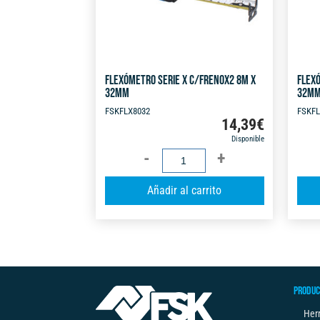
FLEXÓMETRO SERIE X C/FRENOX2 8M X
FLEXÓ
32MM
32M
FSKFLX8032
FSKFL
14,39
€
Disponible
FLEXÓMETRO
SERIE
A
Añadir al carrito
X
l
C/FRENOX2
t
8M
e
X
r
32MM
n
cantidad
PRODUC
a
t
Her