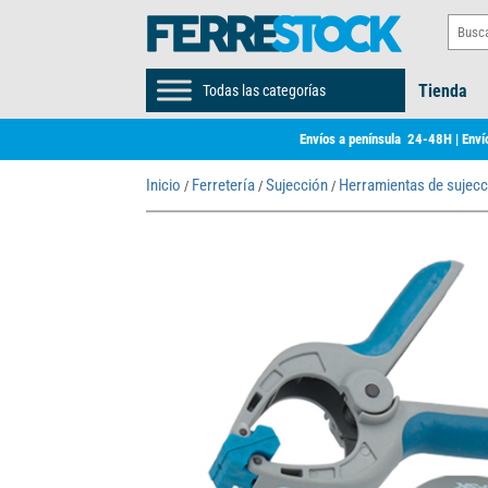
Tienda
Todas las categorías
Envíos a península 24-48H | Envío
Inicio
Ferretería
Sujección
Herramientas de sujecc
/
/
/