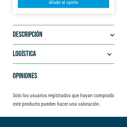
Añadir al carrito
PODA
l
TIPO
t
BYPASS
e
FSK
r
cantidad
DESCRIPCIÓN
n
a
t
LOGÍSTICA
i
v
e
OPINIONES
:
Solo los usuarios registrados que hayan comprado
este producto pueden hacer una valoración.