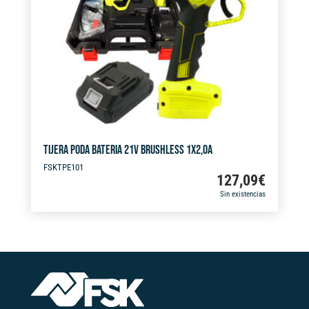
i
v
e
:
TIJERA PODA BATERIA 21V BRUSHLESS 1X2,0A
FSKTPE101
127,09
€
Sin existencias