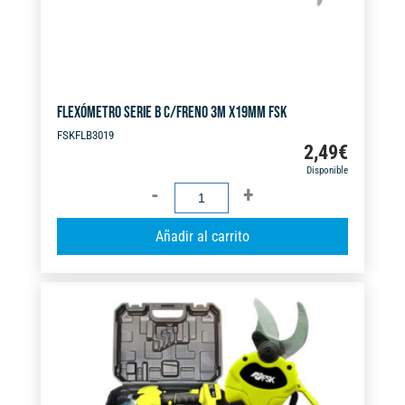
FLEXÓMETRO SERIE B C/FRENO 3M X19MM FSK
FSKFLB3019
2,49
€
Disponible
FLEXÓMETRO
SERIE
A
Añadir al carrito
B
l
C/FRENO
t
3M
e
X19MM
r
FSK
n
cantidad
a
t