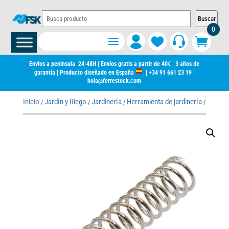
Buscar
0
Envíos a península 24-48H | Envíos gratis a partir de 40€ | 3 años de
garantía | Producto diseñado en España
|
+34 91 661 23 19
|
hola@ferrestock.com
Inicio
Jardín y Riego
Jardinería
Herramienta de jardinería
Repuest
/
/
/
/