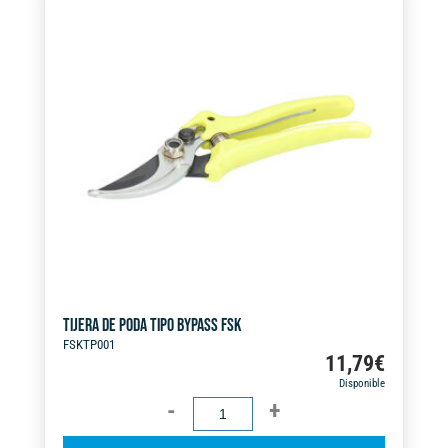
TIJERA DE PODA TIPO BYPASS FSK
FSKTP001
11,79
€
Disponible
TIJERA
DE
A