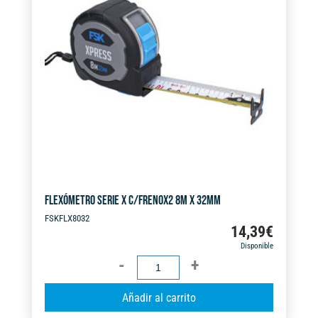
FLEXÓMETRO SERIE X C/FRENOX2 8M X 32MM
FSKFLX8032
14,39
€
Disponible
FLEXÓMETRO
SERIE
A
Añadir al carrito
X
l
C/FRENOX2