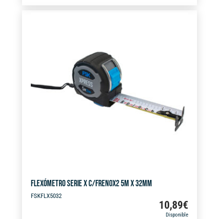
t
8M
e
X
r
32MM
n
cantidad
a
t
i
v
e
:
FLEXÓMETRO SERIE X C/FRENOX2 5M X 32MM
FSKFLX5032
10,89
€
Disponible