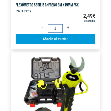
FLEXÓMETRO SERIE B C/FRENO 3M X19MM FSK
FSKFLB3019
2,49
€
Disponible
FLEXÓMETRO
SERIE
A
Añadir al carrito
B
l
C/FRENO
t
3M
e
X19MM
r
FSK
n
cantidad
a
t
i
v
e
: