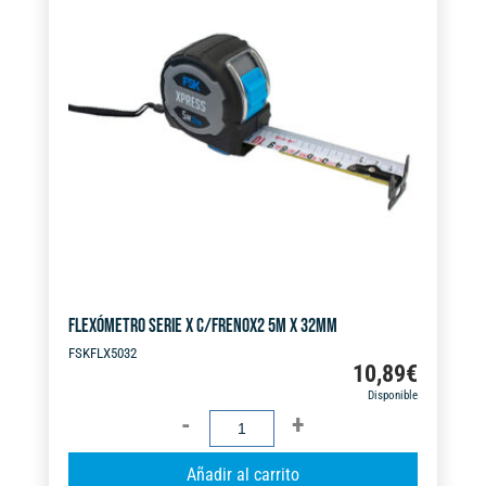
32MM
n
cantidad
a
t
i
v
e
:
FLEXÓMETRO SERIE X C/FRENOX2 5M X 32MM
FSKFLX5032
10,89
€
Disponible
FLEXÓMETRO
SERIE
A
Añadir al carrito
X