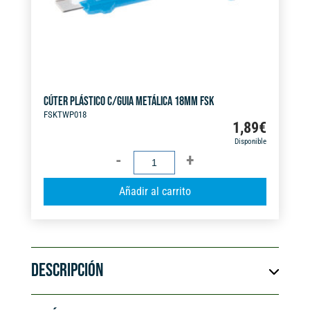
CÚTER PLÁSTICO C/GUIA METÁLICA 18MM FSK
FSKTWP018
1,89
€
Disponible
CÚTER
PLÁSTICO
A
Añadir al carrito
C/GUIA
l
METÁLICA
t
18MM
e
FSK
r
cantidad
DESCRIPCIÓN
n
a
t