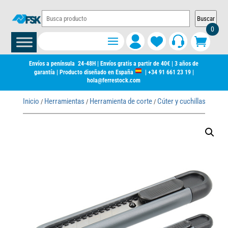
Buscar
0
Envíos a península 24-48H | Envíos gratis a partir de 40€ | 3 años de
garantía | Producto diseñado en España
|
+34 91 661 23 19
|
hola@ferrestock.com
Inicio
Herramientas
Herramienta de corte
Cúter y cuchillas
Cúter
/
/
/
/