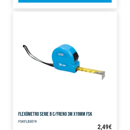
l
C/FRENOX2
t
5M
e
X
r
32MM
n
cantidad
a
t
i
v
e
:
FLEXÓMETRO SERIE B C/FRENO 3M X19MM FSK
FSKFLB3019
2,49
€