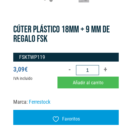
CÚTER PLÁSTICO 18MM + 9 MM DE
REGALO FSK
FSKTWP119
CÚTER
3,09
€
PLÁSTICO
IVA incluido
A
Añadir al carrito
18MM
l
+
t
Marca:
Ferrestock
9
e
MM
r
Favoritos
DE
n
REGALO