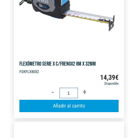
FLEXÓMETRO SERIE X C/FRENOX2 8M X 32MM
FSKFLX8032
14,39
€
Disponible
FLEXÓMETRO
SERIE
A
Añadir al carrito
X
l
C/FRENOX2
t
8M
e
X
r