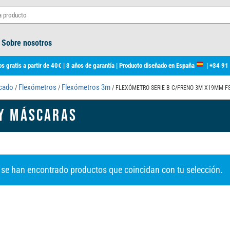
Sobre nosotros
s gratis a partir de 40€ | 3 años de garantía | Producto diseñado en España
|
+34 91
rcado
Flexómetros
Flexómetros 3m
/
/
/ FLEXÓMETRO SERIE B C/FRENO 3M X19MM F
Y MÁSCARAS
 se han encontrado productos que coincidan con tu selección.