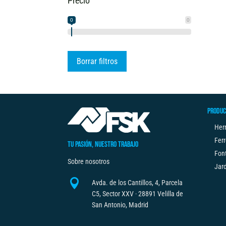
Precio
0
0
Borrar filtros
PRODUC
Her
Ferr
TU PASIÓN, NUESTRO TRABAJO
Fon
Sobre nosotros
Jard

Avda. de los Cantillos, 4, Parcela
C5, Sector XXV · 28891 Velilla de
San Antonio, Madrid