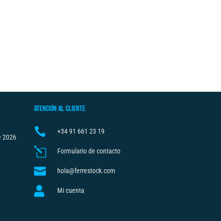
ATENCIÓN AL CLIENTE

+34
91 661 23 19
e 2026
l
Formulario de contacto

hola@ferrestock.com

Mi cuenta