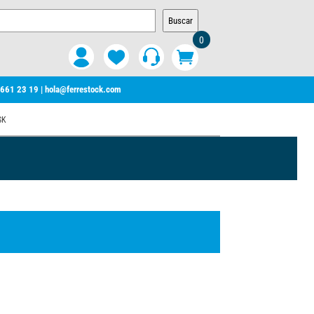
Buscar
0
 661 23 19
|
hola@ferrestock.com
SK