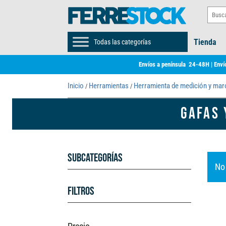
Tienda
Todas las categorías
Envíos a península 24-48H | Envío
Inicio
Herramientas
Herramienta de medición y ma
/
/
GAFAS 
Subcategorías
No
Filtros