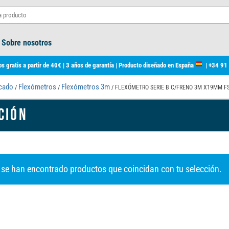
Sobre nosotros
s gratis a partir de 40€ | 3 años de garantía | Producto diseñado en España
|
+34 91
rcado
Flexómetros
Flexómetros 3m
/
/
/ FLEXÓMETRO SERIE B C/FRENO 3M X19MM F
CIÓN
 se han encontrado productos que coincidan con tu selección.