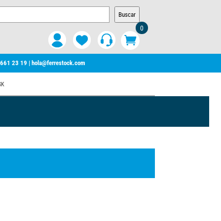
Buscar
0
 661 23 19
|
hola@ferrestock.com
SK