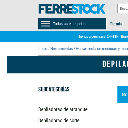
Tienda
Todas las categorías
Envíos a península 24-48H | Envío
Inicio
Herramientas
Herramienta de medición y ma
/
/
DEPILA
Subcategorías
No
Depiladoras de arranque
Depiladoras de corte