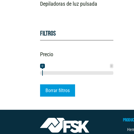
Depiladoras de luz pulsada
Filtros
Precio
0
0
Borrar filtros
PRODUC
Her