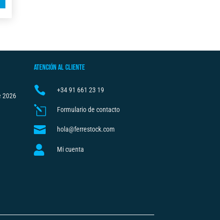
l
t
e
r
n
ATENCIÓN AL CLIENTE
a
t

+34
91 661 23 19
i
e 2026
v
l
Formulario de contacto
e

hola@ferrestock.com
:

Mi cuenta