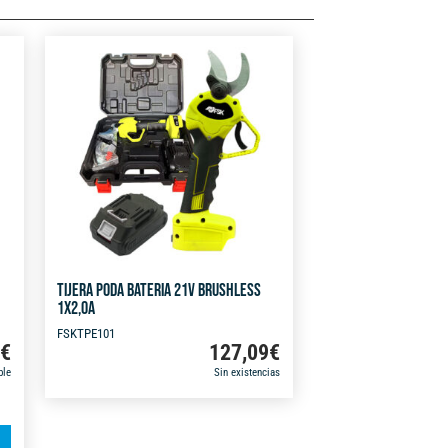
TIJERA PODA BATERIA 21V BRUSHLESS
1X2,0A
FSKTPE101
9
€
127,09
€
ble
Sin existencias
A