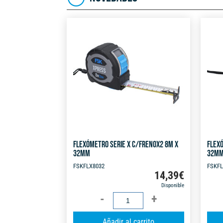
FLEXÓMETRO SERIE X C/FRENOX2 8M X
FLEXÓ
32MM
32M
FSKFLX8032
FSKFL
14,39
€
Disponible
FLEXÓMETRO
SERIE
A
Añadir al carrito
X