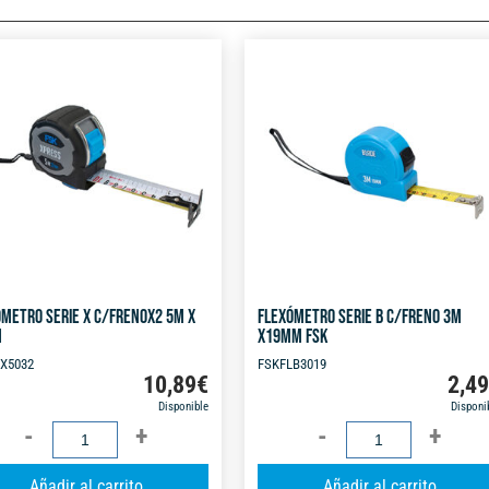
METRO SERIE X C/FRENOX2 5M X
FLEXÓMETRO SERIE B C/FRENO 3M
M
X19MM FSK
X5032
FSKFLB3019
10,89
€
2,4
Disponible
Disponi
FLEXÓMETRO
FLEXÓMETRO
SERIE
SERIE
A
Añadir al carrito
Añadir al carrito
X
B