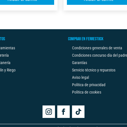
l
C/FRENOX2
C/FRENO
t
5M
3M
e
X
X19MM
r
32MM
FSK
n
cantidad
cantidad
TOS
COMPRAR EN FERRESTOCK
a
t
ramientas
Condiciones generales de venta
i
etería
Condiciones concurso día del padr
v
tanería
Garantías
e
ín y Riego
Servicio técnico y repuestos
:
Aviso legal
Política de privacidad
Política de cookies