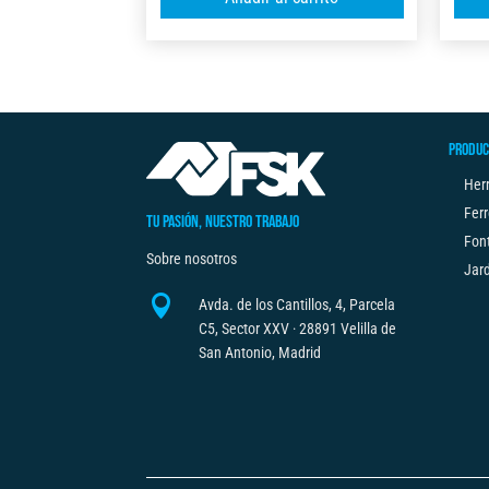
l
C/FRENOX2
t
8M
e
X
r
32MM
n
cantidad
PRODUC
a
t
Her
i
Ferr
TU PASIÓN, NUESTRO TRABAJO
v
Fon
Sobre nosotros
e
Jard
:

Avda. de los Cantillos, 4, Parcela
C5, Sector XXV · 28891 Velilla de
San Antonio, Madrid