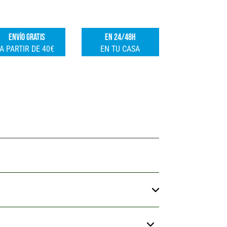
FSK
e
cantidad
r
ENVÍO GRATIS
EN 24/48H
n
A PARTIR DE 40€
EN TU CASA
a
t
i
v
e
: