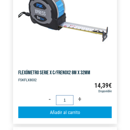
FLEXÓMETRO SERIE X C/FRENOX2 8M X 32MM
FSKFLX8032
14,39
€
Disponible
FLEXÓMETRO
SERIE
A
Añadir al carrito
X
l
C/FRENOX2
t
8M