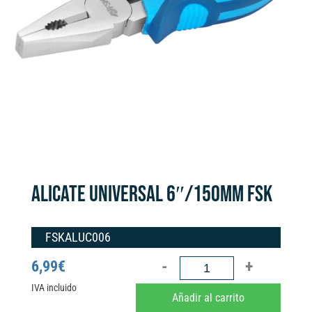
ALICATE UNIVERSAL 6″/150MM FSK
FSKALUC006
ALICATE
6,99
€
UNIVERSAL
IVA incluido
A
Añadir al carrito
6"/150MM
l