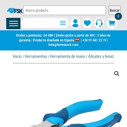
Buscar
0
Envíos a península 24-48H | Envíos gratis a partir de 40€ | 3 años de
garantía | Producto diseñado en España
|
+34 91 661 23 19
|
hola@ferrestock.com
Inicio
Herramientas
Herramienta de mano
Alicates y tenazas
Ali
/
/
/
/