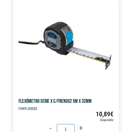
e
X
r
32MM
n
cantidad
a
t
i
v
e
:
FLEXÓMETRO SERIE X C/FRENOX2 5M X 32MM
FSKFLX5032
10,89
€
Disponible
FLEXÓMETRO