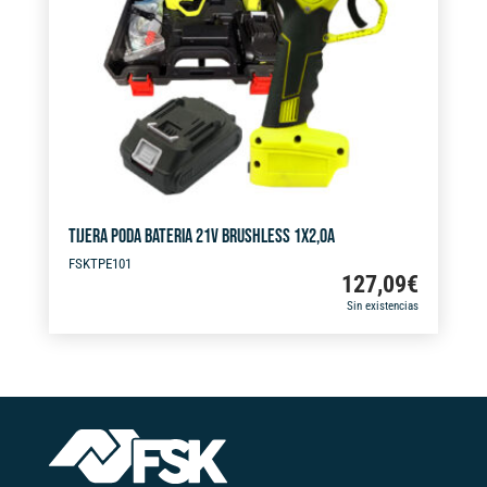
i
v
e
:
TIJERA PODA BATERIA 21V BRUSHLESS 1X2,0A
FSKTPE101
127,09
€
Sin existencias