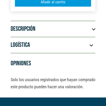
Añadir al carrito
LATÓN
l
LLAVES
t
MAESTRAS
e
30MM
r
cantidad
DESCRIPCIÓN
n
a
t
LOGÍSTICA
i
v
e
OPINIONES
:
Solo los usuarios registrados que hayan comprado
este producto pueden hacer una valoración.