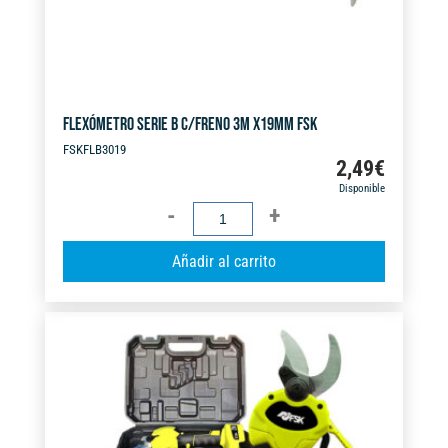
FLEXÓMETRO SERIE B C/FRENO 3M X19MM FSK
FSKFLB3019
2,49
€
Disponible
FLEXÓMETRO
SERIE
A
Añadir al carrito
B
l
C/FRENO
t
3M
e
X19MM
r
FSK
n
cantidad
a
t