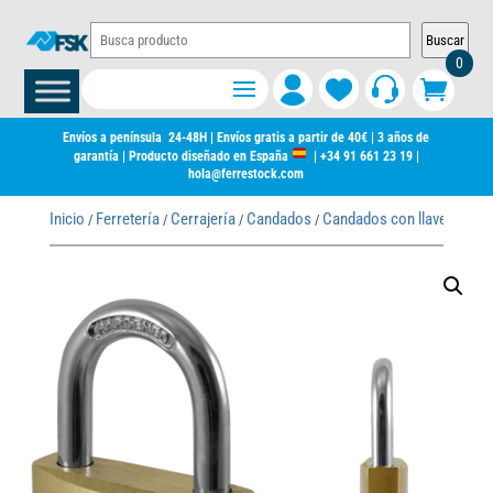
Buscar
0
Envíos a península 24-48H | Envíos gratis a partir de 40€ | 3 años de
garantía | Producto diseñado en España
|
+34 91 661 23 19
|
hola@ferrestock.com
Inicio
Ferretería
Cerrajería
Candados
Candados con llave
/
/
/
/
/ CAND