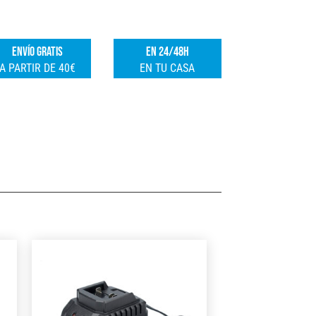
cantidad
e
r
ENVÍO GRATIS
EN 24/48H
n
A PARTIR DE 40€
EN TU CASA
a
t
i
v
e
: