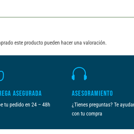
i
v
e
:
mprado este producto pueden hacer una valoración.


REGA ASEGURADA
ASESORAMIENTO
e tu pedido en 24 – 48h
¿Tienes preguntas? Te ayud
con tu compra