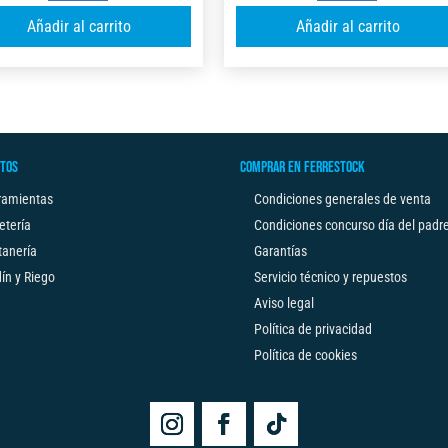
SERIE
SERIE
A
Añadir al carrito
Añadir al carrito
X
B
l
C/FRENOX2
C/FRENO
t
5M
3M
e
X
X19MM
r
32MM
FSK
n
cantidad
cantidad
TOS
COMPRAR EN FERRESTOCK
a
t
ramientas
Condiciones generales de venta
i
etería
Condiciones concurso día del padr
v
tanería
Garantías
e
ín y Riego
Servicio técnico y repuestos
:
Aviso legal
Política de privacidad
Política de cookies