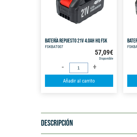
BATERÍA REPUESTO 21V 4.0AH HQ FSK
BATER
FSKBAT007
FSKB
57,09
€
Disponible
BATERÍA
REPUESTO
A
Añadir al carrito
21V
l
4.0AH
t
HQ
e
FSK
r
cantidad
n
DESCRIPCIÓN
a
t