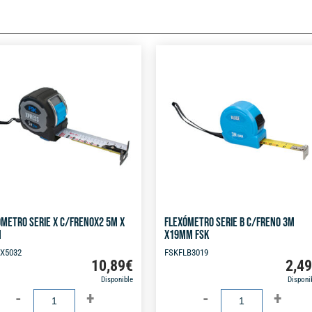
METRO SERIE X C/FRENOX2 5M X
FLEXÓMETRO SERIE B C/FRENO 3M
M
X19MM FSK
X5032
FSKFLB3019
10,89
€
2,4
Disponible
Disponi
FLEXÓMETRO
FLEXÓMETRO