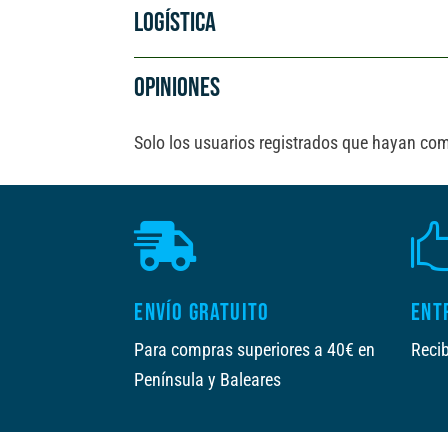
i
LOGÍSTICA
v
e
OPINIONES
:
Solo los usuarios registrados que hayan co

ENVÍO GRATUITO
ENT
Para compras superiores a 40€ en
Recib
Península y Baleares