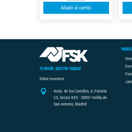
SERIE
A
Añadir al carrito
X
l
C/FRENOX2
t
8M
e
X
r
32MM
n
cantidad
PRODUC
a
t
Her
i
Ferr
TU PASIÓN, NUESTRO TRABAJO
v
Fon
Sobre nosotros
e
Jard
:

Avda. de los Cantillos, 4, Parcela
C5, Sector XXV · 28891 Velilla de
San Antonio, Madrid