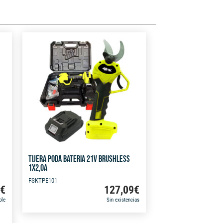
TIJERA PODA BATERIA 21V BRUSHLESS
1X2,0A
FSKTPE101
9
€
127,09
€
ble
Sin existencias