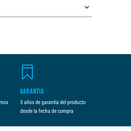
t
i
i
v
v
e
e
:
:

GARANTÍA
amos
3 años de garantía del producto
desde la fecha de compra