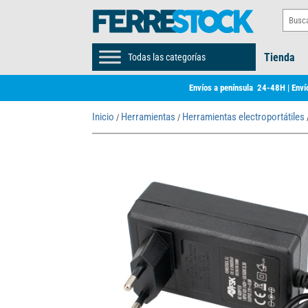
Tienda
Todas las categorías
Envíos a península 24-48H | Envío
Inicio
Herramientas
Herramientas electroportátiles
/
/