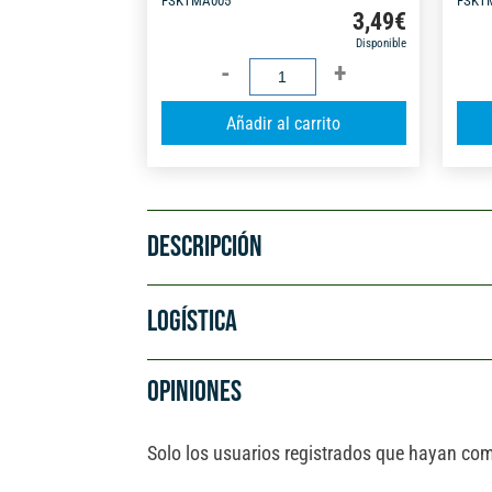
FSKTMA005
FSKT
3,49
€
Disponible
CINTA
ADHESIVA
A
Añadir al carrito
ENMASCARAR
l
BEIGE
t
50MMX50M
e
cantidad
r
DESCRIPCIÓN
n
a
t
LOGÍSTICA
i
v
OPINIONES
e
:
Solo los usuarios registrados que hayan co