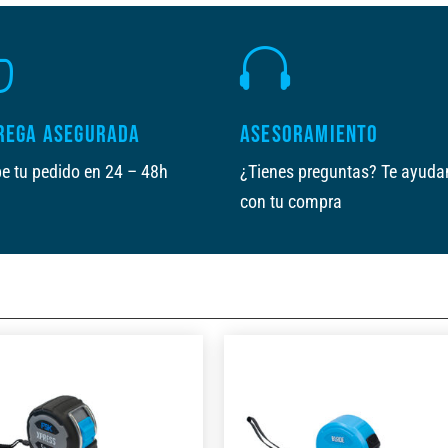


REGA ASEGURADA
ASESORAMIENTO
e tu pedido en 24 – 48h
¿Tienes preguntas? Te ayud
con tu compra