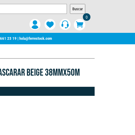
Buscar
0
 661 23 19
|
hola@ferrestock.com
MASCARAR BEIGE 38MMX50M