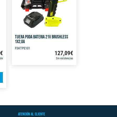
TIJERA PODA BATERIA 21V BRUSHLESS
1X2,0A
FSKTPE101
9
€
127,09
€
ble
Sin existencias
A
l
t
e
r
n
ATENCIÓN AL CLIENTE
a