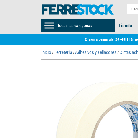
Tienda
Todas las categorías
Envíos a península 24-48H | Envío
Inicio
Ferretería
Adhesivos y selladores
Cintas ad
/
/
/