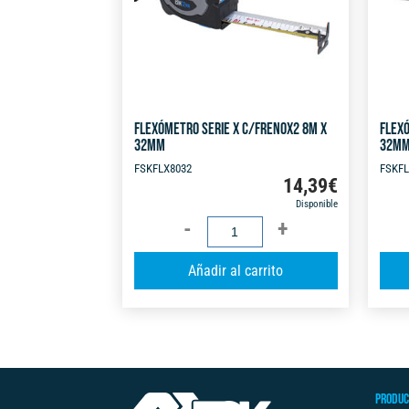
FLEXÓMETRO SERIE X C/FRENOX2 8M X
FLEXÓ
32MM
32M
FSKFLX8032
FSKFL
14,39
€
Disponible
FLEXÓMETRO
SERIE
A
Añadir al carrito
X
l
C/FRENOX2
t
8M
e
X
r
32MM
n
cantidad
PRODUC
a