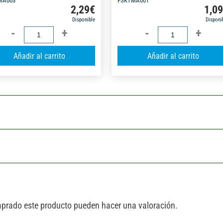
MA003
FSKTMA001
2,29
€
1,0
Disponible
Disponi
CINTA
CINTA
ADHESIVA
ADHESIVA
A
Añadir al carrito
Añadir al carrito
ENMASCARAR
ENMASCARAR
l
BEIGE
BEIGE
t
30MMX50M
19MMX50M
e
cantidad
cantidad
r
n
a
t
i
v
e
:
mprado este producto pueden hacer una valoración.