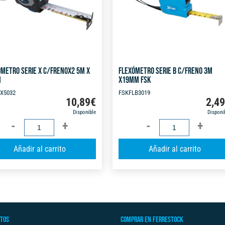
METRO SERIE X C/FRENOX2 5M X
FLEXÓMETRO SERIE B C/FRENO 3M
M
X19MM FSK
X5032
FSKFLB3019
10,89
€
2,4
Disponible
Disponi
FLEXÓMETRO
FLEXÓMETRO
SERIE
SERIE
A
Añadir al carrito
Añadir al carrito
X
B
l
C/FRENOX2
C/FRENO
t
5M
3M
e
X
X19MM
r
32MM
FSK
n
cantidad
cantidad
TOS
COMPRAR EN FERRESTOCK
a