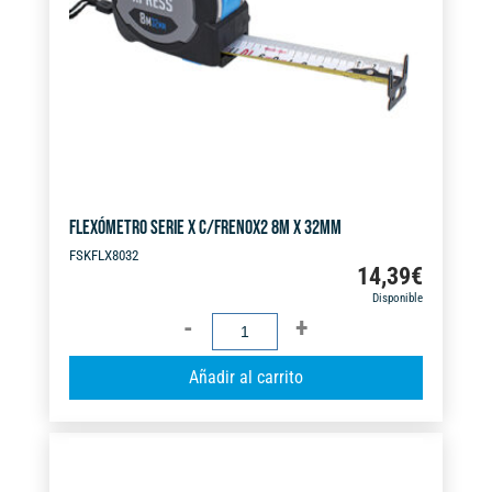
FLEXÓMETRO SERIE X C/FRENOX2 8M X 32MM
FSKFLX8032
14,39
€
Disponible
FLEXÓMETRO
SERIE
A
Añadir al carrito
X
l
C/FRENOX2
t
8M
e
X
r