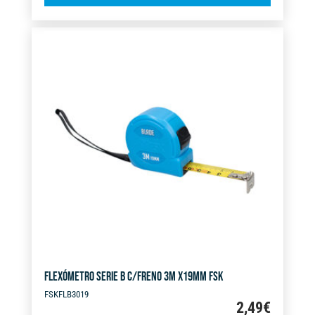
l
C/FRENOX2
t
5M
e
X
r
32MM
n
cantidad
a
t
i
v
e
:
FLEXÓMETRO SERIE B C/FRENO 3M X19MM FSK
FSKFLB3019
2,49
€