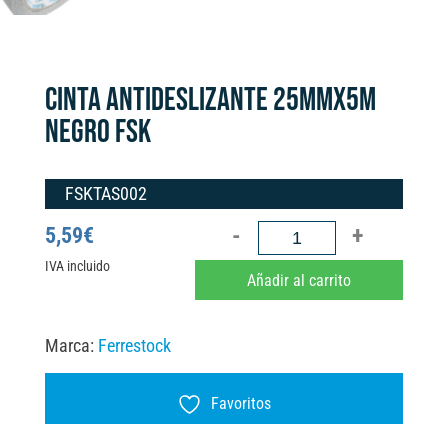
CINTA ANTIDESLIZANTE 25MMX5M
NEGRO FSK
FSKTAS002
CINTA
5,59
€
ANTIDESLIZANTE
IVA incluido
A
Añadir al carrito
25MMX5M
l
NEGRO
t
Marca:
Ferrestock
FSK
e
cantidad
r
Favoritos
n