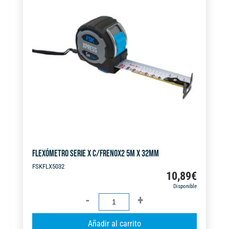
32MM
n
cantidad
a
t
i
v
e
:
FLEXÓMETRO SERIE X C/FRENOX2 5M X 32MM
FSKFLX5032
10,89
€
Disponible
FLEXÓMETRO
SERIE
A
Añadir al carrito
X