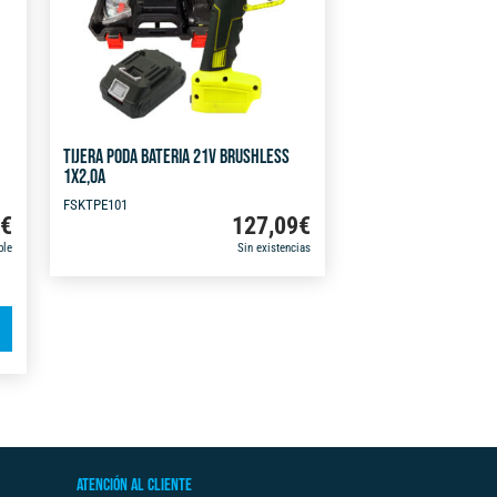
TIJERA PODA BATERIA 21V BRUSHLESS
1X2,0A
FSKTPE101
9
€
127,09
€
ble
Sin existencias
A
l
t
e
r
n
ATENCIÓN AL CLIENTE
a