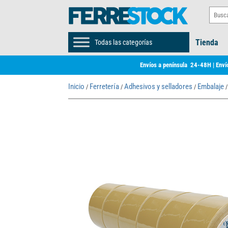
Tienda
Todas las categorías
Envíos a península 24-48H | Envío
Inicio
Ferretería
Adhesivos y selladores
Embalaje
/
/
/