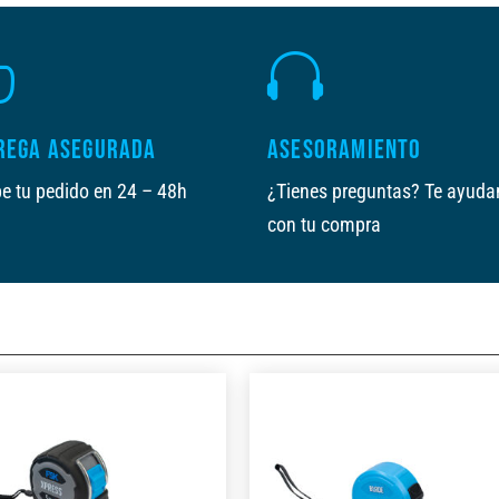


REGA ASEGURADA
ASESORAMIENTO
e tu pedido en 24 – 48h
¿Tienes preguntas? Te ayud
con tu compra