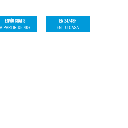
50MMX66M
e
6UD
r
ENVÍO GRATIS
EN 24/48H
FSK
n
A PARTIR DE 40€
EN TU CASA
cantidad
a
t
i
v
e
: