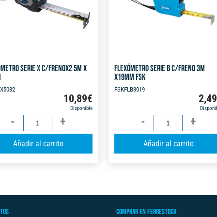
METRO SERIE X C/FRENOX2 5M X
FLEXÓMETRO SERIE B C/FRENO 3M
M
X19MM FSK
X5032
FSKFLB3019
10,89
€
2,4
Disponible
Disponi
FLEXÓMETRO
FLEXÓMETRO
SERIE
SERIE
A
Añadir al carrito
Añadir al carrito
X
B
l
C/FRENOX2
C/FRENO
t
5M
3M
e
X
X19MM
r
32MM
FSK
n
cantidad
cantidad
TOS
COMPRAR EN FERRESTOCK
a