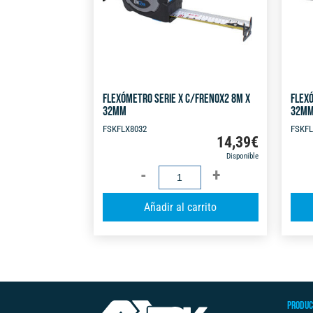
FLEXÓMETRO SERIE X C/FRENOX2 8M X
FLEXÓ
32MM
32M
FSKFLX8032
FSKFL
14,39
€
Disponible
FLEXÓMETRO
SERIE
A
Añadir al carrito
X
l
C/FRENOX2
t
8M
e
X
r
32MM
n
cantidad
PRODUC
a