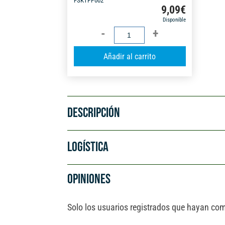
FSKTPP002
9,09
€
Disponible
CINTA
EMBALAR
A
Añadir al carrito
PP
l
TRANS.
t
50MMX66M
e
6UD
r
FSK
DESCRIPCIÓN
n
cantidad
a
t
LOGÍSTICA
i
v
OPINIONES
e
:
Solo los usuarios registrados que hayan co