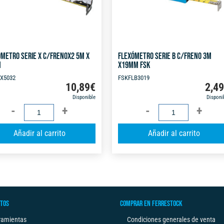
METRO SERIE X C/FRENOX2 5M X
FLEXÓMETRO SERIE B C/FRENO 3M
M
X19MM FSK
X5032
FSKFLB3019
10,89
€
2,4
Disponible
Disponi
FLEXÓMETRO
FLEXÓMETRO
SERIE
SERIE
A
Añadir al carrito
Añadir al carrito
X
B
l
C/FRENOX2
C/FRENO
t
5M
3M
e
X
X19MM
r
32MM
FSK
n
cantidad
cantidad
TOS
COMPRAR EN FERRESTOCK
a
t
ramientas
Condiciones generales de venta