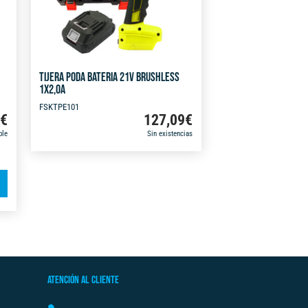
TIJERA PODA BATERIA 21V BRUSHLESS
1X2,0A
FSKTPE101
9
€
127,09
€
ble
Sin existencias
A
l
t
e
r
n
ATENCIÓN AL CLIENTE
a
t