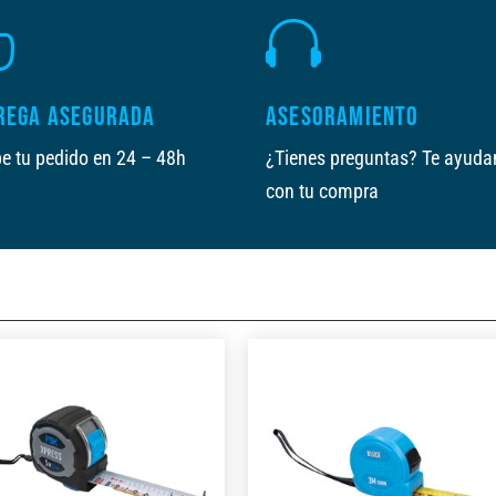


REGA ASEGURADA
ASESORAMIENTO
e tu pedido en 24 – 48h
¿Tienes preguntas? Te ayud
con tu compra