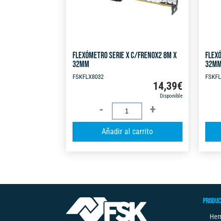
FLEXÓMETRO SERIE X C/FRENOX2 8M X
FLEXÓ
32MM
32M
FSKFLX8032
FSKFL
14,39
€
Disponible
FLEXÓMETRO
SERIE
A
Añadir al carrito
X
l
C/FRENOX2
t
8M
e
X
r
32MM
n
cantidad
PRODUC
a
t
Her