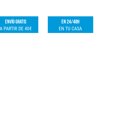
CABLE
e
cantidad
r
ENVÍO GRATIS
EN 24/48H
n
A PARTIR DE 40€
EN TU CASA
a
t
i
v
e
: