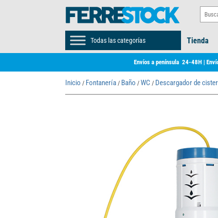
Tienda
Todas las categorías
Envíos a península 24-48H | Envío
Inicio
Fontanería
Baño
WC
Descargador de ciste
/
/
/
/