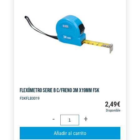
n
cantidad
a
t
i
v
e
:
FLEXÓMETRO SERIE B C/FRENO 3M X19MM FSK
FSKFLB3019
2,49
€
Disponible
FLEXÓMETRO
SERIE
A
Añadir al carrito
B
l