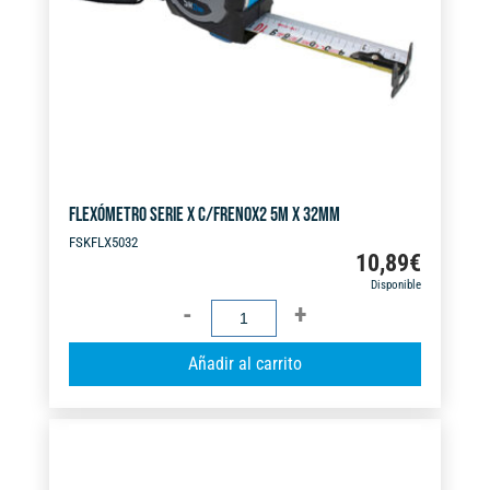
v
e
:
FLEXÓMETRO SERIE X C/FRENOX2 5M X 32MM
FSKFLX5032
10,89
€
Disponible
FLEXÓMETRO
SERIE
A
Añadir al carrito
X
l
C/FRENOX2
t
5M
e
X
r
32MM