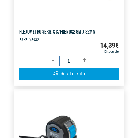
FLEXÓMETRO SERIE X C/FRENOX2 8M X 32MM
FSKFLX8032
14,39
€
Disponible
FLEXÓMETRO
SERIE
A
Añadir al carrito
X
l
C/FRENOX2
t
8M
e
X
r
32MM
n
cantidad
a
t
i