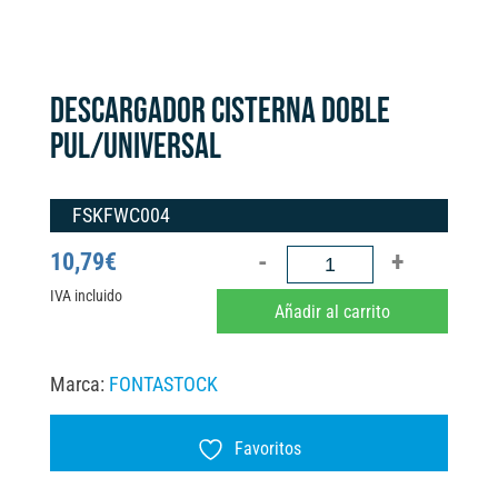
DESCARGADOR CISTERNA DOBLE
PUL/UNIVERSAL
FSKFWC004
DESCARGADOR
10,79
€
CISTERNA
IVA incluido
A
Añadir al carrito
DOBLE
l
PUL/UNIVERSAL
t
Marca:
FONTASTOCK
cantidad
e
r
Favoritos
n