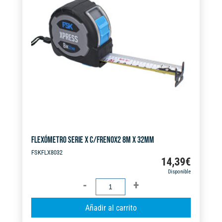
FLEXÓMETRO SERIE X C/FRENOX2 8M X 32MM
FSKFLX8032
14,39
€
Disponible
FLEXÓMETRO
SERIE
A
Añadir al carrito
X
l
C/FRENOX2