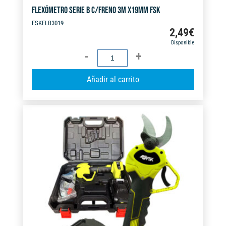
FLEXÓMETRO SERIE B C/FRENO 3M X19MM FSK
FSKFLB3019
2,49
€
Disponible
FLEXÓMETRO
SERIE
A
Añadir al carrito
B
l
C/FRENO
t
3M
e
X19MM
r
FSK
n
cantidad
a
t
i
v
e
: