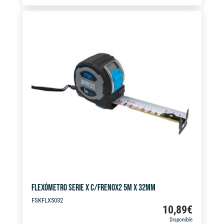
t
8M
e
X
r
32MM
n
cantidad
a
t
i
v
e
:
FLEXÓMETRO SERIE X C/FRENOX2 5M X 32MM
FSKFLX5032
10,89
€
Disponible