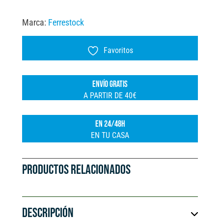
150MM
t
Marca:
Ferrestock
FSK
e
cantidad
r
Favoritos
n
a
ENVÍO GRATIS
t
A PARTIR DE 40€
i
v
EN 24/48H
e
EN TU CASA
:
PRODUCTOS RELACIONADOS
DESCRIPCIÓN