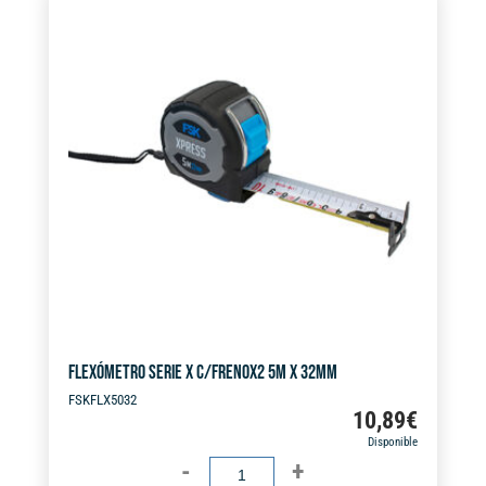
e
X
r
32MM
n
cantidad
a
t
i
v
e
:
FLEXÓMETRO SERIE X C/FRENOX2 5M X 32MM
FSKFLX5032
10,89
€
Disponible
FLEXÓMETRO