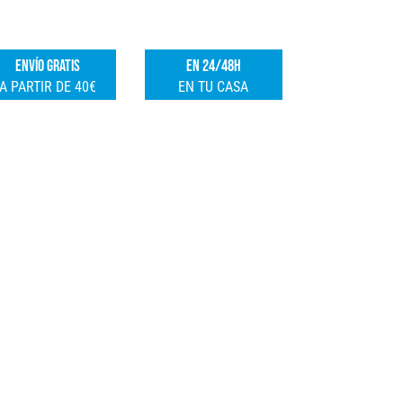
X25MM
e
FSK
r
ENVÍO GRATIS
EN 24/48H
cantidad
n
A PARTIR DE 40€
EN TU CASA
a
t
i
v
e
: