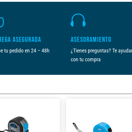


REGA ASEGURADA
ASESORAMIENTO
e tu pedido en 24 – 48h
¿Tienes preguntas? Te ayud
con tu compra