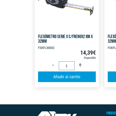
FLEXÓMETRO SERIE X C/FRENOX2 8M X
FLEXÓ
32MM
32M
FSKFLX8032
FSKFL
14,39
€
Disponible
FLEXÓMETRO
SERIE
A
Añadir al carrito
X
l
C/FRENOX2
t
8M
e
X
r
32MM
n
cantidad
PRODUC
a