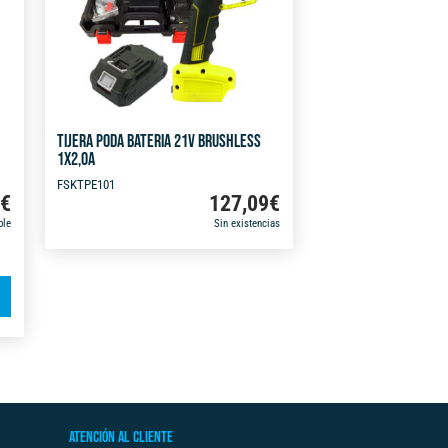
TIJERA PODA BATERIA 21V BRUSHLESS
1X2,0A
FSKTPE101
9
€
127,09
€
ble
Sin existencias
A
l
t
e
r
n
ATENCIÓN AL CLIENTE
a