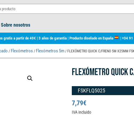
Sobre nosotros
s gratis a partir de 40€ | 3 años de garantía | Producto diseñado en España
|
+34 91
rcado
Flexómetros
Flexómetros 5m
/
/
/ FLEXÓMETRO QUICK C/FRENO 5M X25MM FS
FLEXÓMETRO QUICK 
FSKFLQ5025
7,79
€
IVA incluido