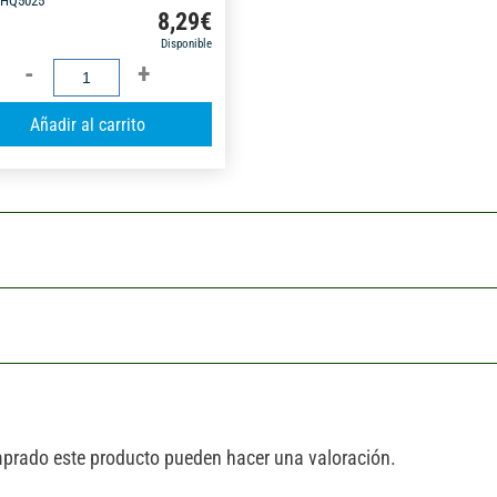
LHQ5025
8,29
€
Disponible
FLEXÓMETRO
SERIE
A
Añadir al carrito
HQ.
l
5MX25MM
t
D.CARA-
e
CAJA
r
cantidad
n
a
t
i
v
e
:
mprado este producto pueden hacer una valoración.