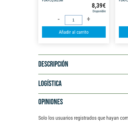
FSKFLQ5025M
FSKF
8,39
€
Disponible
FLEXÓMETRO
SERIE
A
Añadir al carrito
Q
l
C/FRENO
t
MAG.5M
e
X25MM
r
cantidad
DESCRIPCIÓN
n
a
t
LOGÍSTICA
i
v
OPINIONES
e
:
Solo los usuarios registrados que hayan co