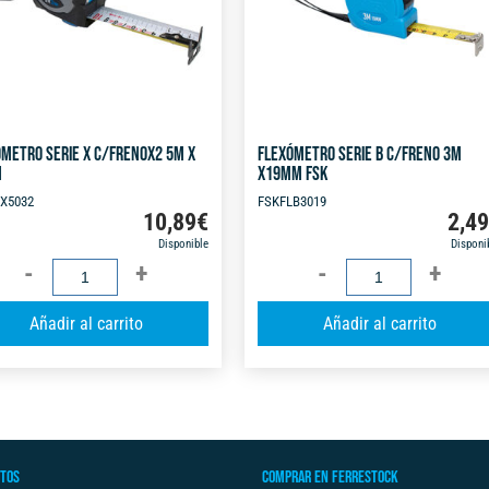
METRO SERIE X C/FRENOX2 5M X
FLEXÓMETRO SERIE B C/FRENO 3M
M
X19MM FSK
X5032
FSKFLB3019
10,89
€
2,4
Disponible
Disponi
FLEXÓMETRO
FLEXÓMETRO
SERIE
SERIE
A
Añadir al carrito
Añadir al carrito
X
B
l
C/FRENOX2
C/FRENO
t
5M
3M
e
X
X19MM
r
32MM
FSK
n
cantidad
cantidad
TOS
COMPRAR EN FERRESTOCK
a