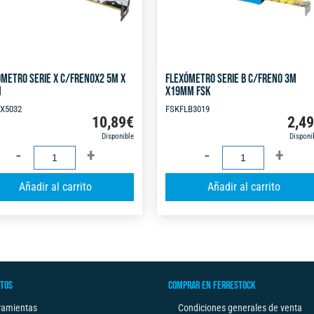
METRO SERIE X C/FRENOX2 5M X
FLEXÓMETRO SERIE B C/FRENO 3M
M
X19MM FSK
X5032
FSKFLB3019
10,89
€
2,4
Disponible
Disponi
FLEXÓMETRO
FLEXÓMETRO
SERIE
SERIE
A
Añadir al carrito
Añadir al carrito
X
B
l
C/FRENOX2
C/FRENO
t
5M
3M
e
X
X19MM
r
32MM
FSK
n
cantidad
cantidad
TOS
COMPRAR EN FERRESTOCK
a
t
ramientas
Condiciones generales de venta