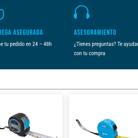


REGA ASEGURADA
ASESORAMIENTO
e tu pedido en 24 – 48h
¿Tienes preguntas? Te ayud
con tu compra