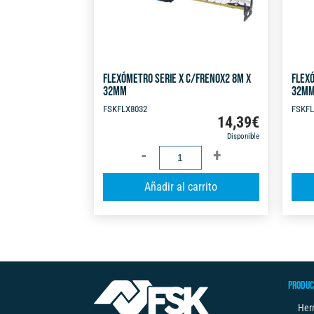
FLEXÓMETRO SERIE X C/FRENOX2 8M X
FLEXÓ
32MM
32M
FSKFLX8032
FSKFL
14,39
€
Disponible
FLEXÓMETRO
SERIE
A
Añadir al carrito
X
l
C/FRENOX2
t
8M
e
X
r
32MM
n
cantidad
PRODUC
a
t
Her