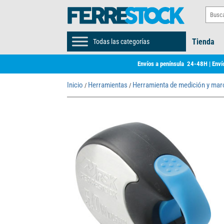
Tienda
Todas las categorías
Envíos a península 24-48H | Envío
Inicio
Herramientas
Herramienta de medición y ma
/
/