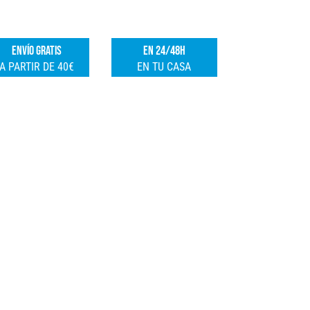
ACERO
e
INOX.
r
ENVÍO GRATIS
EN 24/48H
cantidad
n
A PARTIR DE 40€
EN TU CASA
a
t
i
v
e
: