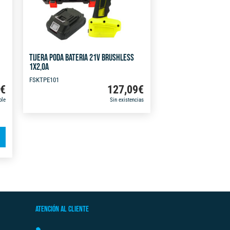
TIJERA PODA BATERIA 21V BRUSHLESS
1X2,0A
FSKTPE101
9
€
127,09
€
ble
Sin existencias
A
l
t
e
r
n
ATENCIÓN AL CLIENTE
a
t