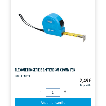
n
cantidad
a
t
i
v
e
:
FLEXÓMETRO SERIE B C/FRENO 3M X19MM FSK
FSKFLB3019
2,49
€
Disponible
FLEXÓMETRO
SERIE
A
Añadir al carrito
B
l