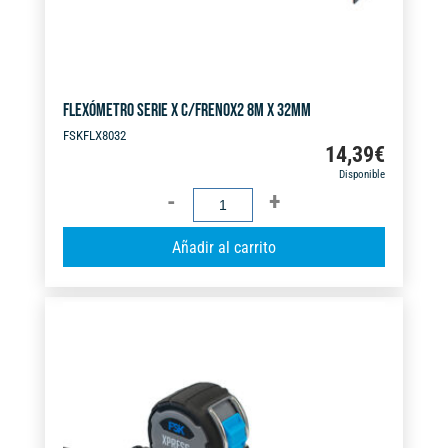
FLEXÓMETRO SERIE X C/FRENOX2 8M X 32MM
FSKFLX8032
14,39
€
Disponible
FLEXÓMETRO
SERIE
A
Añadir al carrito
X
l
C/FRENOX2
t
8M
e
X
r
32MM
n
cantidad
a
t
i