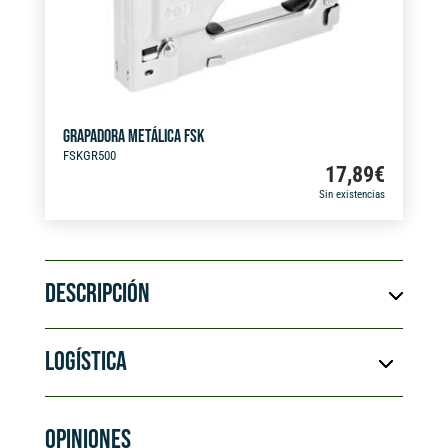
:
GRAPADORA METÁLICA FSK
FSKGR500
17,89
€
Sin existencias
DESCRIPCIÓN
LOGÍSTICA
OPINIONES