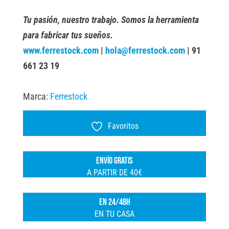
Tu pasión, nuestro trabajo. Somos la herramienta
para fabricar tus sueños.
www.ferrestock.com
|
hola@ferrestock.com
| 91
661 23 19
Marca:
Ferrestock
Favoritos
ENVÍO GRATIS
A PARTIR DE 40€
EN 24/48H
EN TU CASA