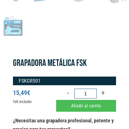
GRAPADORA METÁLICA FSK
FSKGR501
GRAPADORA
15,49
€
METÁLICA
IVA incluido
A
Añadir al carrito
FSK
l
cantidad
t
¿Necesitas una grapadora profesional, potente y
e