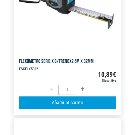
v
e
:
FLEXÓMETRO SERIE X C/FRENOX2 5M X 32MM
FSKFLX5032
10,89
€
Disponible
FLEXÓMETRO
SERIE
A
Añadir al carrito
X
l
C/FRENOX2
t
5M
e
X
r
32MM