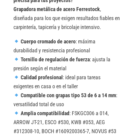
precisa para tus proyectos?
r
Grapadora metálica de acero Ferrestock
,
n
diseñada para los que exigen resultados fiables en
a
carpintería, tapicería y bricolaje intensivo.
t
Cuerpo cromado de acero
: máxima
i
durabilidad y resistencia profesional
v
Tornillo de regulación de fuerza
: ajusta la
e
presión según el material
:
Calidad profesional
: ideal para tareas
exigentes en casa o en el taller
Compatible con grapas tipo 53 de 6 a 14 mm
:
versatilidad total de uso
Amplia compatibilidad
: FSKGC006 a 014,
ARROW JT-21, ESCO #530, KWB #053, AEG
#312308-10, BOCH #1609200365-7, NOVUS #53