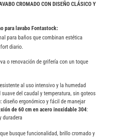
LAVABO CROMADO CON DISEÑO CLÁSICO Y
FNK
e
cantidad
r
n
o para lavabo Fontastock:
a
nal para baños que combinan estética
t
fort diario.
i
va o renovación de grifería con un toque
v
e
:
resistente al uso intensivo y la humedad
ol suave del caudal y temperatura, sin goteos
c
: diseño ergonómico y fácil de manejar
nexión de 60 cm en acero inoxidable 304
:
 y duradera
 que busque funcionalidad, brillo cromado y