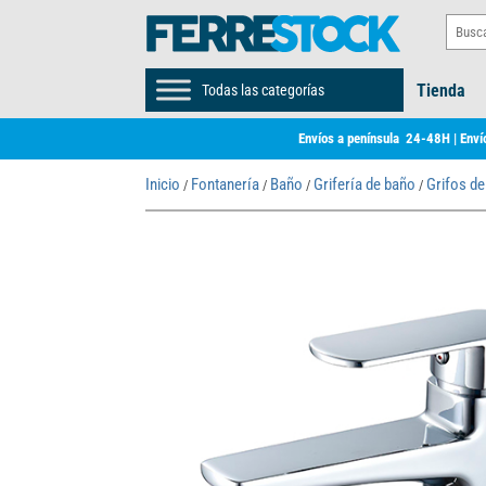
Tienda
Todas las categorías
Envíos a península 24-48H | Envío
Inicio
Fontanería
Baño
Grifería de baño
Grifos de
/
/
/
/