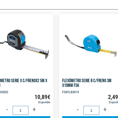
METRO SERIE X C/FRENOX2 5M X
FLEXÓMETRO SERIE B C/FRENO 3M
M
X19MM FSK
X5032
FSKFLB3019
10,89
€
2,4
Disponible
Disponi
FLEXÓMETRO
FLEXÓMETRO
SERIE
SERIE