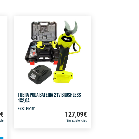
TIJERA PODA BATERIA 21V BRUSHLESS
1X2,0A
FSKTPE101
9
€
127,09
€
ble
Sin existencias