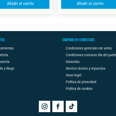
A
Añadir al carrito
Añadir al carrito
X
B
l
C/FRENOX2
C/FRENO
t
5M
3M
e
X
X19MM
r
32MM
FSK
n
cantidad
cantidad
TOS
COMPRAR EN FERRESTOCK
a
t
ramientas
Condiciones generales de venta
i
etería
Condiciones concurso día del padr
v
tanería
Garantías
e
ín y Riego
Servicio técnico y repuestos
:
Aviso legal
Política de privacidad
Política de cookies