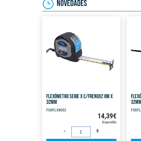
NOVEDADES
FLEXÓMETRO SERIE X C/FRENOX2 8M X
FLEXÓ
32MM
32M
FSKFLX8032
FSKFL
14,39
€
Disponible
FLEXÓMETRO
SERIE