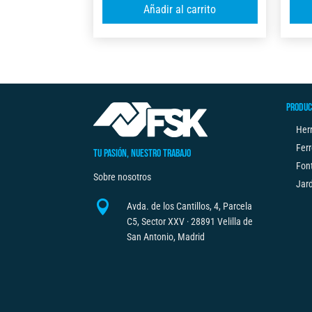
A
Añadir al carrito
X
l
C/FRENOX2
t
8M
e
X
r
32MM
n
cantidad
PRODUC
a
t
Her
i
Ferr
TU PASIÓN, NUESTRO TRABAJO
v
Fon
Sobre nosotros
e
Jard
:

Avda. de los Cantillos, 4, Parcela
C5, Sector XXV · 28891 Velilla de
San Antonio, Madrid