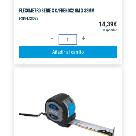
FLEXÓMETRO SERIE X C/FRENOX2 8M X 32MM
FSKFLX8032
14,39
€
Disponible
FLEXÓMETRO
SERIE
A
Añadir al carrito
X
l
C/FRENOX2
t
8M
e
X
r
32MM
n
cantidad
a
t
i
v
e
: