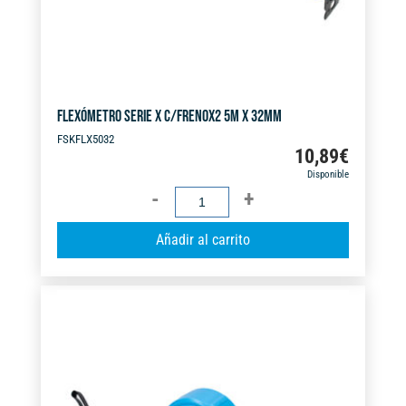
FLEXÓMETRO SERIE X C/FRENOX2 5M X 32MM
FSKFLX5032
10,89
€
Disponible
FLEXÓMETRO
SERIE
A
Añadir al carrito
X
l
C/FRENOX2
t
5M
e
X
r
32MM
n
cantidad
a
t