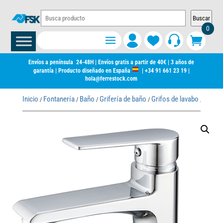
Buscar
0
Envíos a península 24-48H | Envíos gratis a partir de 40€ | 3 años de
garantía | Producto diseñado en España
|
+34 91 661 23 19
|
hola@ferrestock.com
Inicio
Fontanería
Baño
Grifería de baño
Grifos de lavabo
/
/
/
/
/ GRIFO