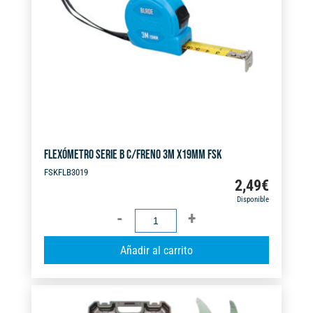
i
v
e
:
FLEXÓMETRO SERIE B C/FRENO 3M X19MM FSK
FSKFLB3019
2,49
€
Disponible
FLEXÓMETRO
SERIE
A
Añadir al carrito
B
l
C/FRENO
t
3M
e
X19MM