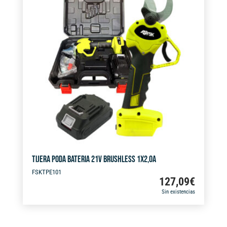
r
FSK
n
cantidad
a
t
i
v
e
:
TIJERA PODA BATERIA 21V BRUSHLESS 1X2,0A
FSKTPE101
127,09
€
Sin existencias