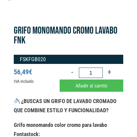
GRIFO MONOMANDO CROMO LAVABO
FNK
FSKFGB020
GRIFO
56,49
€
MONOMANDO
IVA incluido
A
Añadir al carrito
CROMO
l
LAVABO
t
¿BUSCAS UN GRIFO DE LAVABO CROMADO
FNK
e
QUE COMBINE ESTILO Y FUNCIONALIDAD?
cantidad
r
Grifo monomando color cromo para lavabo
n
Fontastock: