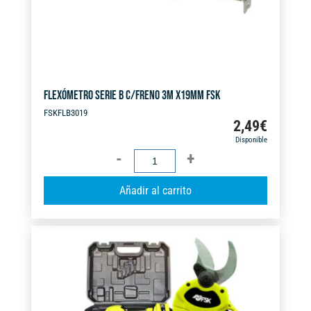
:
FLEXÓMETRO SERIE B C/FRENO 3M X19MM FSK
FSKFLB3019
2,49
€
Disponible
FLEXÓMETRO
SERIE
A
Añadir al carrito
B
l
C/FRENO
t
3M
e
X19MM
r
FSK
n
cantidad
a
t