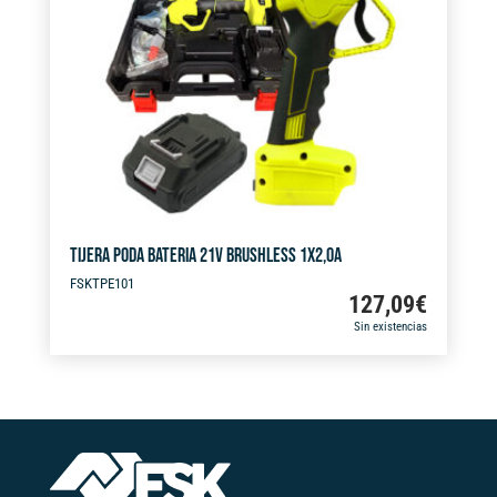
i
v
e
:
TIJERA PODA BATERIA 21V BRUSHLESS 1X2,0A
FSKTPE101
127,09
€
Sin existencias